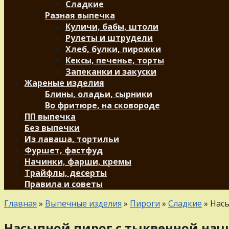
Сладкие
Разная выпечка
Куличи, бабы, штоли
Рулеты и штрудели
Хлеб, булки, пирожки
Кексы, печенье, торты
Запеканки и закуски
Жареные изделия
Блины, оладьи, сырники
Во фритюре, на сковороде
ПП выпечка
Без выпечки
Из лаваша, тортильи
Фуршет, фастфуд
Начинки, фарши, кремы
Трайфлы, десерты
Правила и советы
Главная
»
Выпечные изделия
»
Пироги
»
Сладкие
»
Насы
Насыпной пирог с тыквенной на