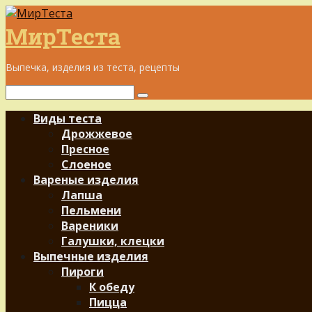
Перейти
к
МирТеста
контенту
Выпечка, изделия из теста, рецепты
Поиск:
Виды теста
Дрожжевое
Пресное
Слоеное
Вареные изделия
Лапша
Пельмени
Вареники
Галушки, клецки
Выпечные изделия
Пироги
К обеду
Пицца