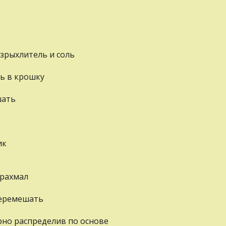
азрыхлитель и соль
ь в крошку
шать
ик
крахмал
перемешать
но распределив по основе