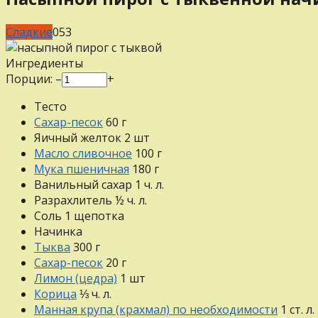
Сладкие
0
53
Ингредиенты
Порции:
–
+
Тесто
Сахар-песок
60
г
Яичный желток
2
шт
Масло сливочное
100
г
Мука пшеничная
180
г
Ванильный сахар
1
ч. л.
Разрахлитель
½
ч. л.
Соль
1
щепотка
Начинка
Тыква
300
г
Сахар-песок
20
г
Лимон (цедра)
1
шт
Корица
⅓
ч. л.
Манная крупа (крахмал) по необходимости
1
ст. л.