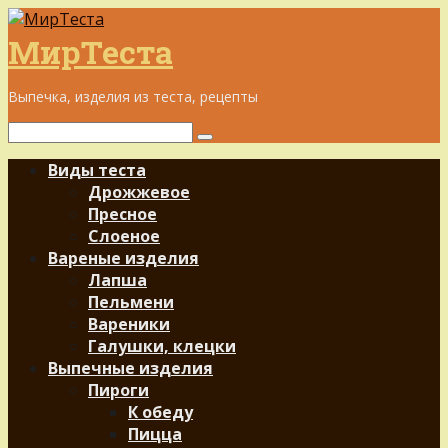
Перейти
к
МирТеста
контенту
Выпечка, изделия из теста, рецепты
Поиск:
Виды теста
Дрожжевое
Пресное
Слоеное
Вареные изделия
Лапша
Пельмени
Вареники
Галушки, клецки
Выпечные изделия
Пироги
К обеду
Пицца