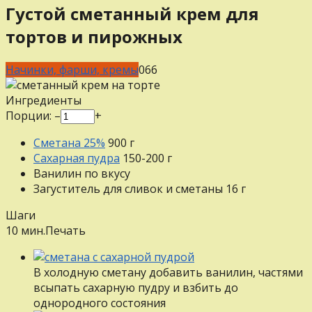
Густой сметанный крем для
тортов и пирожных
Начинки, фарши, кремы
0
66
Ингредиенты
Порции:
–
+
Сметана 25%
900
г
Сахарная пудра
150-200
г
Ванилин
по вкусу
Загуститель для сливок и сметаны
16
г
Шаги
10 мин.
Печать
В холодную сметану добавить ванилин, частями
всыпать сахарную пудру и взбить до
однородного состояния