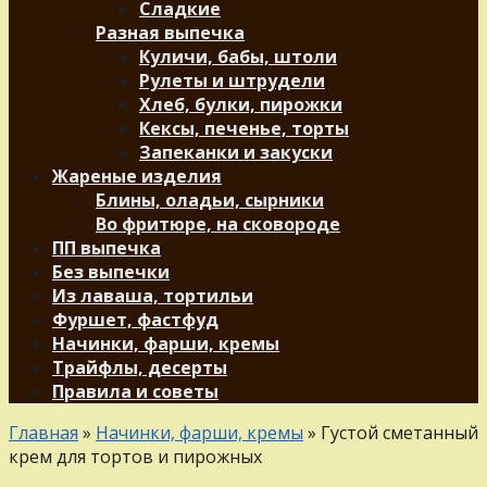
Сладкие
Разная выпечка
Куличи, бабы, штоли
Рулеты и штрудели
Хлеб, булки, пирожки
Кексы, печенье, торты
Запеканки и закуски
Жареные изделия
Блины, оладьи, сырники
Во фритюре, на сковороде
ПП выпечка
Без выпечки
Из лаваша, тортильи
Фуршет, фастфуд
Начинки, фарши, кремы
Трайфлы, десерты
Правила и советы
Главная
»
Начинки, фарши, кремы
»
Густой сметанный
крем для тортов и пирожных