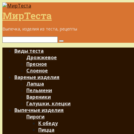
Перейти
к
МирТеста
контенту
Выпечка, изделия из теста, рецепты
Поиск:
Виды теста
Дрожжевое
Пресное
Слоеное
Вареные изделия
Лапша
Пельмени
Вареники
Галушки, клецки
Выпечные изделия
Пироги
К обеду
Пицца