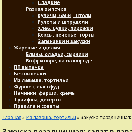
Сладкие
Разная выпечка
Куличи, бабы, штоли
Рулеты и штрудели
Хлеб, булки, пирожки
Кексы, печенье, торты
Запеканки и закуски
Жареные изделия
Блины, оладьи, сырники
Во фритюре, на сковороде
ПП выпечка
Без выпечки
Из лаваша, тортильи
Фуршет, фастфуд
Начинки, фарши, кремы
Трайфлы, десерты
Правила и советы
Главная
»
Из лаваша, тортильи
»
Закуска праздничная:
Закуска праздничная: салат в ла