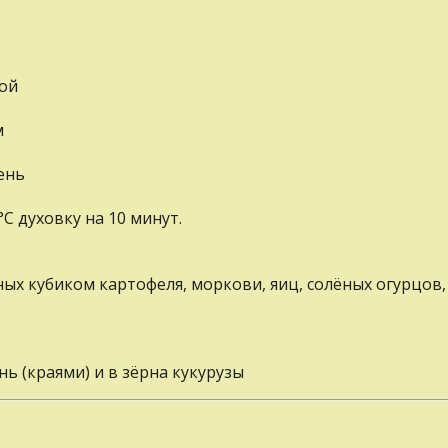
кой
м
ень
С духовку на 10 минут.
ных кубиком картофеля, моркови, яиц, солёных огурцо
ь (краями) и в зёрна кукурузы