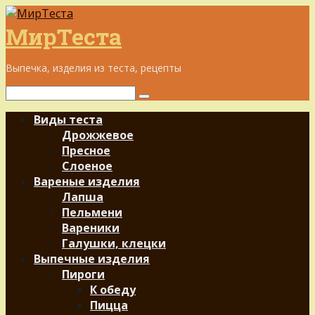
Перейти
к
МирТеста
контенту
Выпечка, изделия из теста, рецепты
Поиск:
Виды теста
Дрожжевое
Пресное
Слоеное
Вареные изделия
Лапша
Пельмени
Вареники
Галушки, клецки
Выпечные изделия
Пироги
К обеду
Пицца