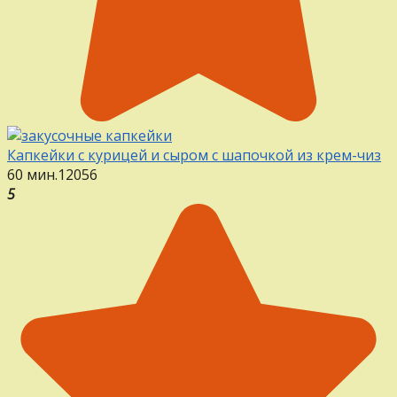
Капкейки с курицей и сыром с шапочкой из крем-чиз
60 мин.
12
0
56
5