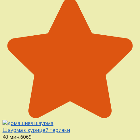
Шаурма с курицей терияки
40 мин.
6
0
69