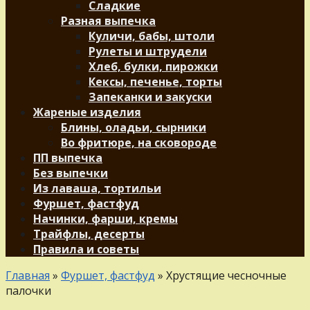
Сладкие
Разная выпечка
Куличи, бабы, штоли
Рулеты и штрудели
Хлеб, булки, пирожки
Кексы, печенье, торты
Запеканки и закуски
Жареные изделия
Блины, оладьи, сырники
Во фритюре, на сковороде
ПП выпечка
Без выпечки
Из лаваша, тортильи
Фуршет, фастфуд
Начинки, фарши, кремы
Трайфлы, десерты
Правила и советы
Главная
»
Фуршет, фастфуд
»
Хрустящие чесночные
палочки