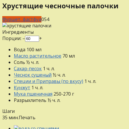
Хрустящие чесночные палочки
Фуршет, фастфуд
0
54
Ингредиенты
Порции:
–
+
Вода
100
мл
Масло растительное
70
мл
Соль
½
ч. л.
Сахар-песок
1
ч. л.
Чеснок сушеный
½
ч. л.
Специи и Приправы (по вкусу)
1
ч. л.
Кунжут
1
ч. л.
Мука пшеничная
250-270
г
Разрыхлитель
½
ч. л.
Шаги
35 мин.
Печать