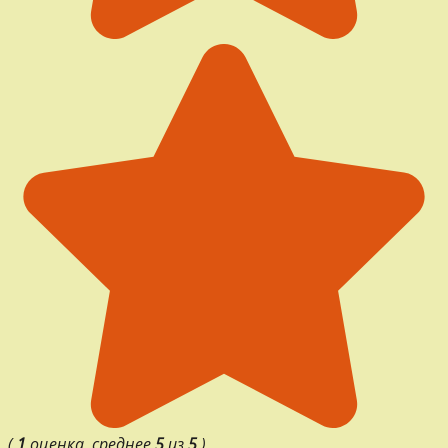
(
1
оценка, среднее
5
из
5
)