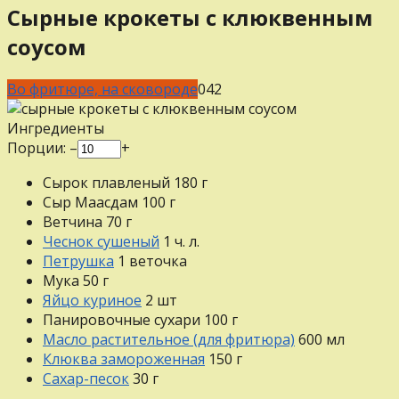
Сырные крокеты с клюквенным
соусом
Во фритюре, на сковороде
0
42
Ингредиенты
Порции:
–
+
Сырок плавленый
180
г
Сыр Маасдам
100
г
Ветчина
70
г
Чеснок сушеный
1
ч. л.
Петрушка
1
веточка
Мука
50
г
Яйцо куриное
2
шт
Панировочные сухари
100
г
Масло растительное (для фритюра)
600
мл
Клюква замороженная
150
г
Сахар-песок
30
г