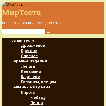
Перейти
к
МирТеста
контенту
Выпечка, изделия из теста, рецепты
Поиск:
Виды теста
Дрожжевое
Пресное
Слоеное
Вареные изделия
Лапша
Пельмени
Вареники
Галушки, клецки
Выпечные изделия
Пироги
К обеду
Пицца