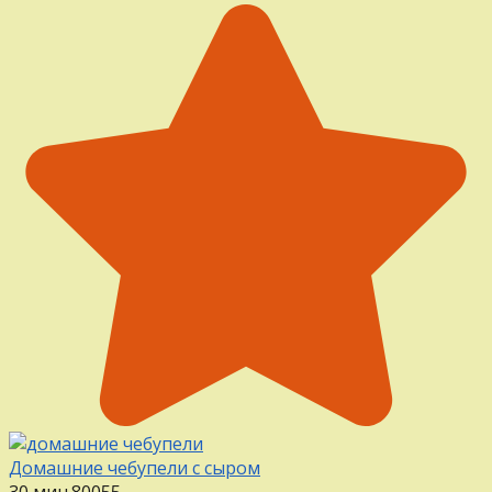
Домашние чебупели с сыром
30 мин.
80
0
55