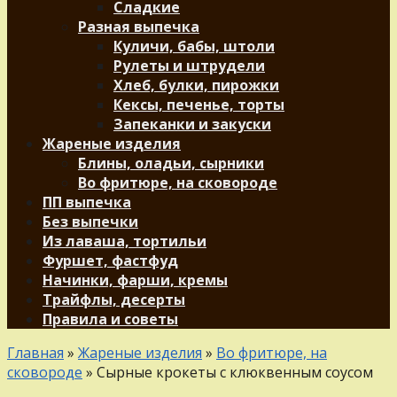
Сладкие
Разная выпечка
Куличи, бабы, штоли
Рулеты и штрудели
Хлеб, булки, пирожки
Кексы, печенье, торты
Запеканки и закуски
Жареные изделия
Блины, оладьи, сырники
Во фритюре, на сковороде
ПП выпечка
Без выпечки
Из лаваша, тортильи
Фуршет, фастфуд
Начинки, фарши, кремы
Трайфлы, десерты
Правила и советы
Главная
»
Жареные изделия
»
Во фритюре, на
сковороде
»
Сырные крокеты с клюквенным соусом