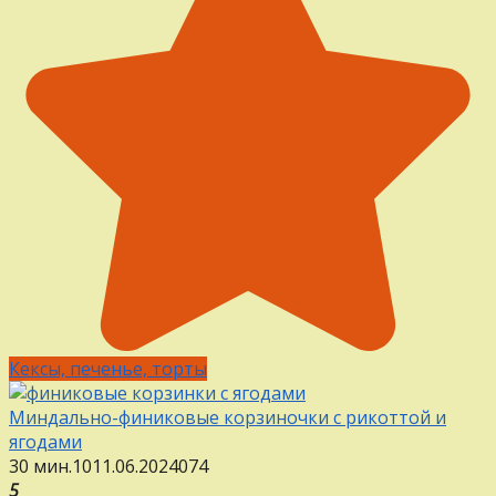
Кексы, печенье, торты
Миндально-финиковые корзиночки с рикоттой и
ягодами
30 мин.
10
11.06.2024
0
74
5