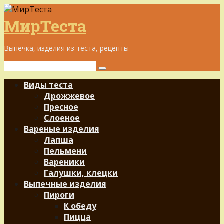
Перейти
к
МирТеста
контенту
Выпечка, изделия из теста, рецепты
Поиск:
Виды теста
Дрожжевое
Пресное
Слоеное
Вареные изделия
Лапша
Пельмени
Вареники
Галушки, клецки
Выпечные изделия
Пироги
К обеду
Пицца