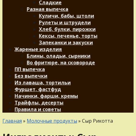
Сладкие
Разная выпечка
Куличи, бабы, штоли
Рулеты и штрудели
Хлеб, булки, пирожки
Кексы, печенье, торты
Запеканки и закуски
Жареные изделия
Блины, оладьи, сырники
Во фритюре, на сковороде
ПП выпечка
Без выпечки
Из лаваша, тортильи
Фуршет, фастфуд
Начинки, фарши, кремы
Трайфлы, десерты
Правила и советы
Главная
»
Молочные продукты
»
Сыр Рикотта