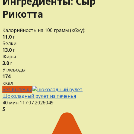
Ингредиенты:
Сыр
Рикотта
Калорийность на 100 грамм (кбжу):
11.0
г
Белки
13.0
г
Жиры
3.0
г
Углеводы
174
ккал
Без выпечки
Шоколадный рулет из печенья
40 мин.
1
17.07.2026
0
49
5