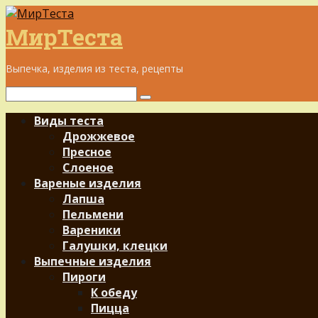
Перейти
к
МирТеста
контенту
Выпечка, изделия из теста, рецепты
Поиск:
Виды теста
Дрожжевое
Пресное
Слоеное
Вареные изделия
Лапша
Пельмени
Вареники
Галушки, клецки
Выпечные изделия
Пироги
К обеду
Пицца