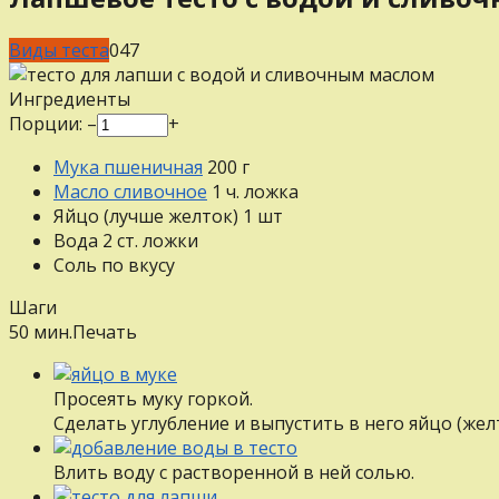
Виды теста
0
47
Ингредиенты
Порции:
–
+
Мука пшеничная
200
г
Масло сливочное
1
ч. ложка
Яйцо (лучше желток)
1
шт
Вода
2
ст. ложки
Соль
по вкусу
Шаги
50 мин.
Печать
Просеять муку горкой.
Сделать углубление и выпустить в него яйцо (желт
Влить воду с растворенной в ней солью.