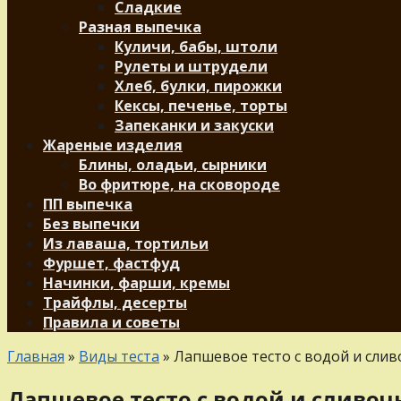
Сладкие
Разная выпечка
Куличи, бабы, штоли
Рулеты и штрудели
Хлеб, булки, пирожки
Кексы, печенье, торты
Запеканки и закуски
Жареные изделия
Блины, оладьи, сырники
Во фритюре, на сковороде
ПП выпечка
Без выпечки
Из лаваша, тортильи
Фуршет, фастфуд
Начинки, фарши, кремы
Трайфлы, десерты
Правила и советы
Главная
»
Виды теста
»
Лапшевое тесто с водой и сли
Лапшевое тесто с водой и сливо