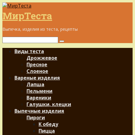
Перейти
к
МирТеста
контенту
Выпечка, изделия из теста, рецепты
Поиск:
Виды теста
Дрожжевое
Пресное
Слоеное
Вареные изделия
Лапша
Пельмени
Вареники
Галушки, клецки
Выпечные изделия
Пироги
К обеду
Пицца