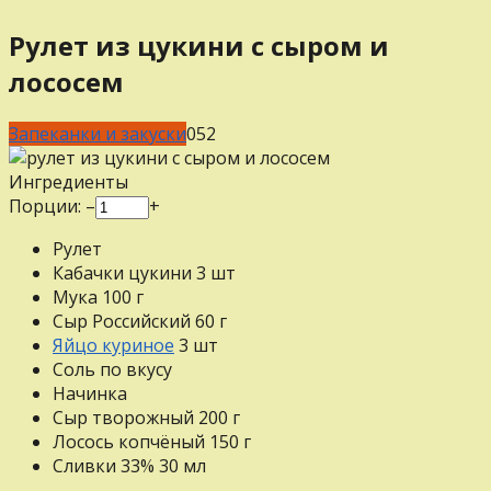
Рулет из цукини с сыром и
лососем
Запеканки и закуски
0
52
Ингредиенты
Порции:
–
+
Рулет
Кабачки цукини
3
шт
Мука
100
г
Сыр Российский
60
г
Яйцо куриное
3
шт
Соль
по вкусу
Начинка
Сыр творожный
200
г
Лосось копчёный
150
г
Сливки 33%
30
мл