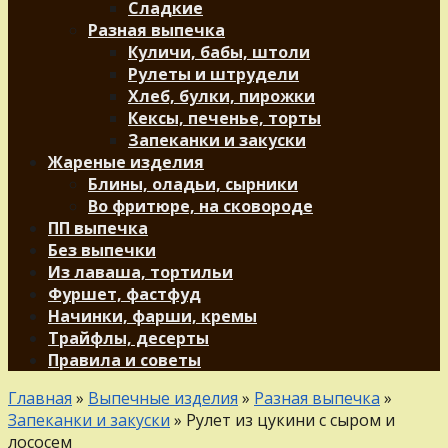
Сладкие
Разная выпечка
Куличи, бабы, штоли
Рулеты и штрудели
Хлеб, булки, пирожки
Кексы, печенье, торты
Запеканки и закуски
Жареные изделия
Блины, оладьи, сырники
Во фритюре, на сковороде
ПП выпечка
Без выпечки
Из лаваша, тортильи
Фуршет, фастфуд
Начинки, фарши, кремы
Трайфлы, десерты
Правила и советы
Главная
»
Выпечные изделия
»
Разная выпечка
»
Запеканки и закуски
»
Рулет из цукини с сыром и
лососем