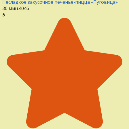
Несладкое закусочное печенье-пицца «Пуговица»
30 мин.
4
0
46
5