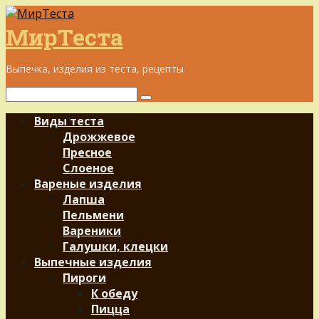
Перейти
к
МирТеста
контенту
Выпечка, изделия из теста, рецепты
Поиск:
Виды теста
Дрожжевое
Пресное
Слоеное
Вареные изделия
Лапша
Пельмени
Вареники
Галушки, клецки
Выпечные изделия
Пироги
К обеду
Пицца