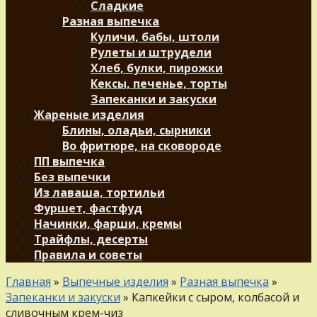
Сладкие
Разная выпечка
Куличи, бабы, штоли
Рулеты и штрудели
Хлеб, булки, пирожки
Кексы, печенье, торты
Запеканки и закуски
Жареные изделия
Блины, оладьи, сырники
Во фритюре, на сковороде
ПП выпечка
Без выпечки
Из лаваша, тортильи
Фуршет, фастфуд
Начинки, фарши, кремы
Трайфлы, десерты
Правила и советы
Главная
»
Выпечные изделия
»
Разная выпечка
»
Запеканки и закуски
»
Капкейки с сыром, колбасой и
сливочным крем-чиз