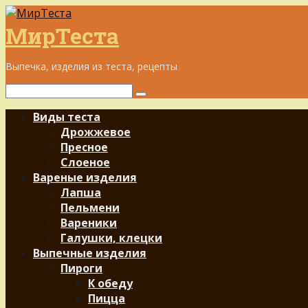
Перейти
к
МирТеста
контенту
Выпечка, изделия из теста, рецепты
Поиск:
Виды теста
Дрожжевое
Пресное
Слоеное
Вареные изделия
Лапша
Пельмени
Вареники
Галушки, клецки
Выпечные изделия
Пироги
К обеду
Пицца