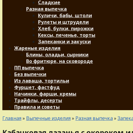
Сладкие
Разная выпечка
Куличи, бабы, штоли
Рулеты и штрудели
Хлеб, булки, пирожки
Кексы, печенье, торты
Запеканки и закуски
Жареные изделия
Блины, оладьи, сырники
Во фритюре, на сковороде
ПП выпечка
Без выпечки
Из лаваша, тортильи
Фуршет, фастфуд
Начинки, фарши, кремы
Трайфлы, десерты
Правила и советы
Главная
»
Выпечные изделия
»
Разная выпечка
»
Запека
Кабачковая лазанья с окороком 