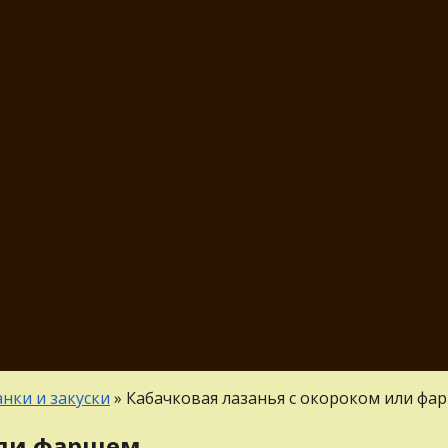
нки и закуски
»
Кабачковая лазанья с окороком или фа
или фаршем