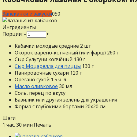
Запеканки и закуски
0
50
Ингредиенты
Порции:
–
+
Кабачки молодые средние
2
шт
Окорок варёно-копчёный (или фарш)
260
г
Сыр Сулугуни копчёный
130
г
Сыр Моцарелла для пиццы
130
г
Панировочные сухари
120
г
Орегано сухой
1.5
ч. л.
Масло оливковое
30
мл
Соль, перец
по вкусу
Базилик или другая зелень для украшения
Форма с глубокими бортами 20х20 см
Шаги
1 час. 30 мин.
Печать