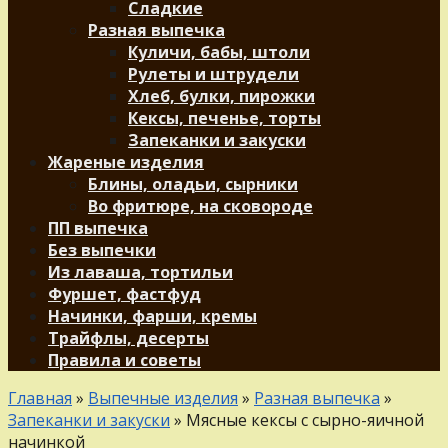
Сладкие
Разная выпечка
Куличи, бабы, штоли
Рулеты и штрудели
Хлеб, булки, пирожки
Кексы, печенье, торты
Запеканки и закуски
Жареные изделия
Блины, оладьи, сырники
Во фритюре, на сковороде
ПП выпечка
Без выпечки
Из лаваша, тортильи
Фуршет, фастфуд
Начинки, фарши, кремы
Трайфлы, десерты
Правила и советы
Главная
»
Выпечные изделия
»
Разная выпечка
»
Запеканки и закуски
»
Мясные кексы c сырно-яичной
начинкой