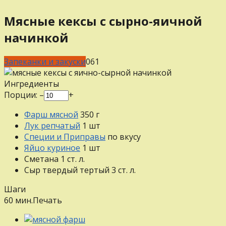
Мясные кексы c сырно-яичной
начинкой
Запеканки и закуски
0
61
Ингредиенты
Порции:
–
+
Фарш мясной
350
г
Лук репчатый
1
шт
Специи и Приправы
по вкусу
Яйцо куриное
1
шт
Сметана
1
ст. л.
Сыр твердый тертый
3
ст. л.
Шаги
60 мин.
Печать