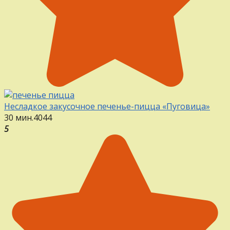
Несладкое закусочное печенье-пицца «Пуговица»
30 мин.
4
0
44
5