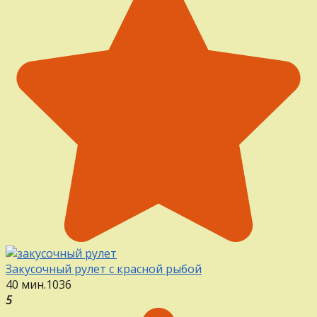
Закусочный рулет с красной рыбой
40 мин.
1
0
36
5