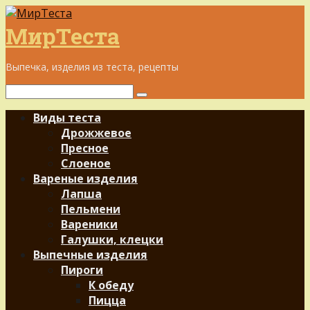
Перейти
к
МирТеста
контенту
Выпечка, изделия из теста, рецепты
Поиск:
Виды теста
Дрожжевое
Пресное
Слоеное
Вареные изделия
Лапша
Пельмени
Вареники
Галушки, клецки
Выпечные изделия
Пироги
К обеду
Пицца