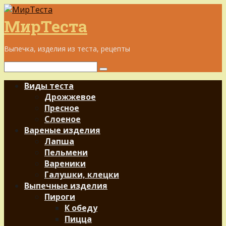
Перейти
к
МирТеста
контенту
Выпечка, изделия из теста, рецепты
Поиск:
Виды теста
Дрожжевое
Пресное
Слоеное
Вареные изделия
Лапша
Пельмени
Вареники
Галушки, клецки
Выпечные изделия
Пироги
К обеду
Пицца