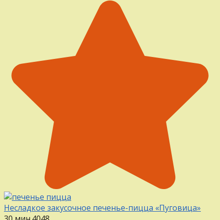
Несладкое закусочное печенье-пицца «Пуговица»
30 мин.
4
0
48