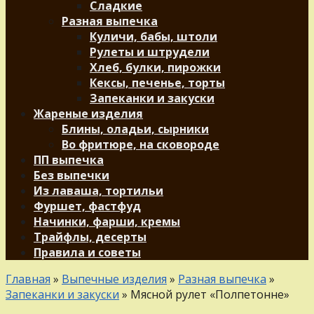
Сладкие
Разная выпечка
Куличи, бабы, штоли
Рулеты и штрудели
Хлеб, булки, пирожки
Кексы, печенье, торты
Запеканки и закуски
Жареные изделия
Блины, оладьи, сырники
Во фритюре, на сковороде
ПП выпечка
Без выпечки
Из лаваша, тортильи
Фуршет, фастфуд
Начинки, фарши, кремы
Трайфлы, десерты
Правила и советы
Главная
»
Выпечные изделия
»
Разная выпечка
»
Запеканки и закуски
»
Мясной рулет «Полпетонне»