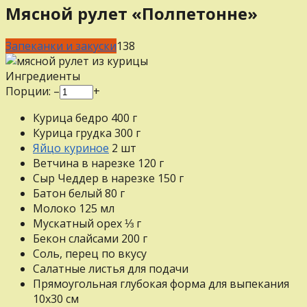
Мясной рулет «Полпетонне»
Запеканки и закуски
1
38
Ингредиенты
Порции:
–
+
Курица бедро
400
г
Курица грудка
300
г
Яйцо куриное
2
шт
Ветчина в нарезке
120
г
Сыр Чеддер в нарезке
150
г
Батон белый
80
г
Молоко
125
мл
Мускатный орех
⅓
г
Бекон слайсами
200
г
Соль, перец
по вкусу
Салатные листья для подачи
Прямоугольная глубокая форма для выпекания
10х30 см