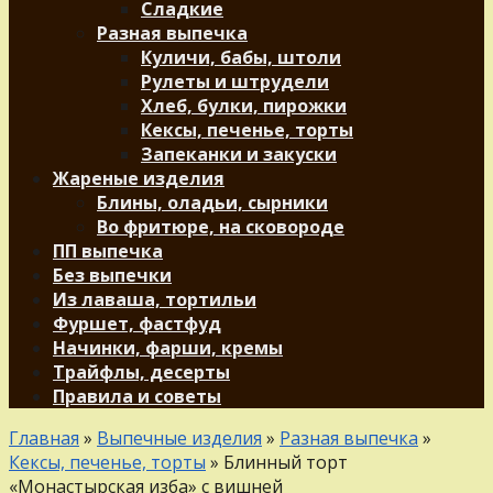
Сладкие
Разная выпечка
Куличи, бабы, штоли
Рулеты и штрудели
Хлеб, булки, пирожки
Кексы, печенье, торты
Запеканки и закуски
Жареные изделия
Блины, оладьи, сырники
Во фритюре, на сковороде
ПП выпечка
Без выпечки
Из лаваша, тортильи
Фуршет, фастфуд
Начинки, фарши, кремы
Трайфлы, десерты
Правила и советы
Главная
»
Выпечные изделия
»
Разная выпечка
»
Кексы, печенье, торты
»
Блинный торт
«Монастырская изба» с вишней