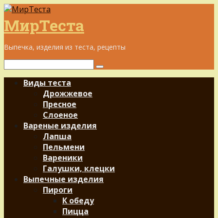
Перейти
к
МирТеста
контенту
Выпечка, изделия из теста, рецепты
Поиск:
Виды теста
Дрожжевое
Пресное
Слоеное
Вареные изделия
Лапша
Пельмени
Вареники
Галушки, клецки
Выпечные изделия
Пироги
К обеду
Пицца