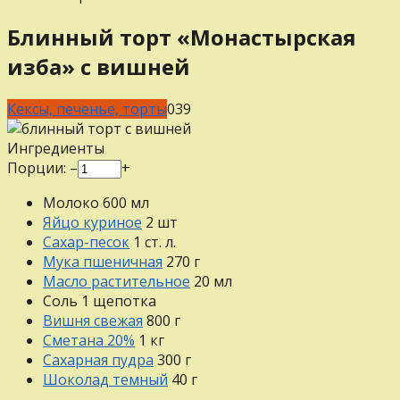
Блинный торт «Монастырская
изба» с вишней
Кексы, печенье, торты
0
39
Ингредиенты
Порции:
–
+
Молоко
600
мл
Яйцо куриное
2
шт
Сахар-песок
1
ст. л.
Мука пшеничная
270
г
Масло растительное
20
мл
Соль
1
щепотка
Вишня свежая
800
г
Сметана 20%
1
кг
Сахарная пудра
300
г
Шоколад темный
40
г