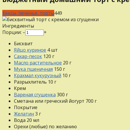
Кексы, печенье, торты
4
49
Ингредиенты
Порции:
–
+
Бисквит
Яйцо куриное
4
шт
Сахар-песок
120
г
Масло растительное
20
г
Мука пшеничная
150
г
Крахмал кукурузный
10
г
Разрыхлитель
10
г
Крем
Вареная сгущенка
300
г
Сметана или греческий йогурт
700
г
Покрытие
Желатин
3
г
Вода
20
мл
Орехи (любые)
по желанию