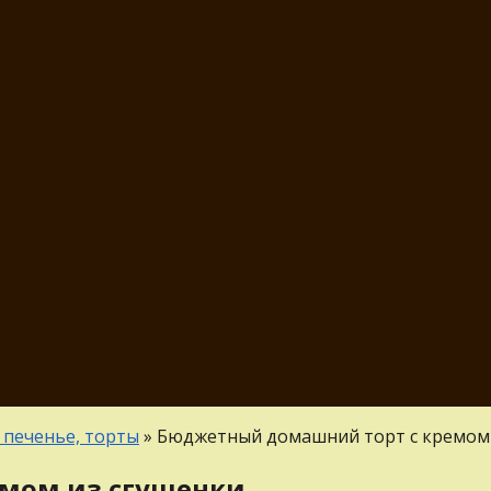
 печенье, торты
»
Бюджетный домашний торт с кремом 
мом из сгущенки