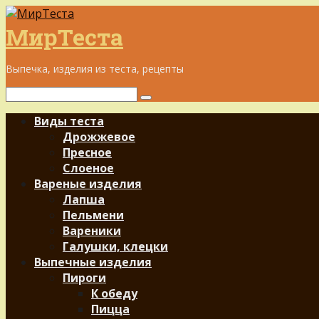
Перейти
к
МирТеста
контенту
Выпечка, изделия из теста, рецепты
Поиск:
Виды теста
Дрожжевое
Пресное
Слоеное
Вареные изделия
Лапша
Пельмени
Вареники
Галушки, клецки
Выпечные изделия
Пироги
К обеду
Пицца