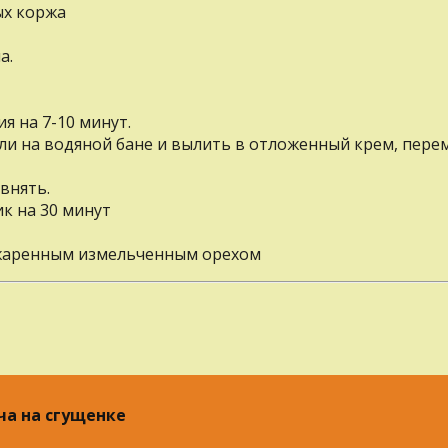
ых коржа
а.
я на 7-10 минут.
ли на водяной бане и вылить в отложенный крем, пер
внять.
к на 30 минут
джаренным измельченным орехом
ча на сгущенке