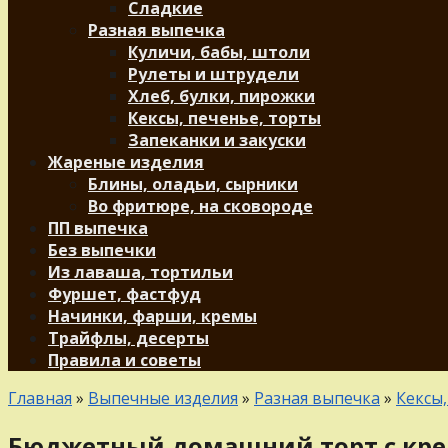
Сладкие
Разная выпечка
Куличи, бабы, штоли
Рулеты и штрудели
Хлеб, булки, пирожки
Кексы, печенье, торты
Запеканки и закуски
Жареные изделия
Блины, оладьи, сырники
Во фритюре, на сковороде
ПП выпечка
Без выпечки
Из лаваша, тортильи
Фуршет, фастфуд
Начинки, фарши, кремы
Трайфлы, десерты
Правила и советы
Главная
»
Выпечные изделия
»
Разная выпечка
»
Кексы,
Бюджетный домашний торт с кре