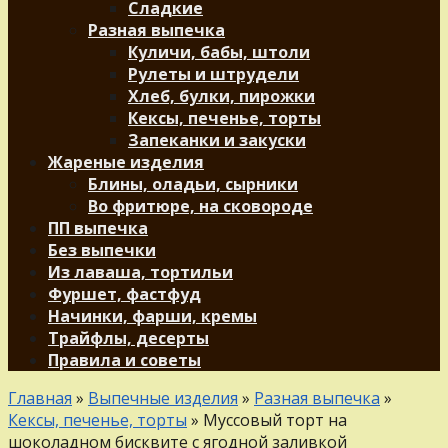
Сладкие
Разная выпечка
Куличи, бабы, штоли
Рулеты и штрудели
Хлеб, булки, пирожки
Кексы, печенье, торты
Запеканки и закуски
Жареные изделия
Блины, оладьи, сырники
Во фритюре, на сковороде
ПП выпечка
Без выпечки
Из лаваша, тортильи
Фуршет, фастфуд
Начинки, фарши, кремы
Трайфлы, десерты
Правила и советы
Главная
»
Выпечные изделия
»
Разная выпечка
»
Кексы, печенье, торты
»
Муссовый торт на
шоколадном бисквите с ягодной заливкой