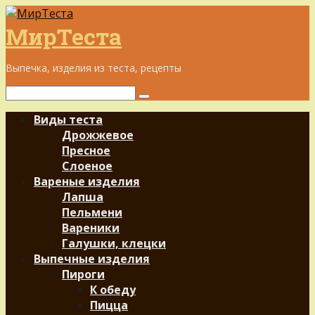
Перейти
к
МирТеста
контенту
Выпечка, изделия из теста, рецепты
Поиск:
Виды теста
Дрожжевое
Пресное
Слоеное
Вареные изделия
Лапша
Пельмени
Вареники
Галушки, клецки
Выпечные изделия
Пироги
К обеду
Пицца