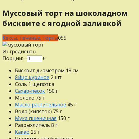
Муссовый торт на шоколадном
бисквите с ягодной заливкой
Кексы, печенье, торты
0
55
Ингредиенты
Порции:
–
+
Бисквит диаметром 18 см
Яйцо куриное
2
шт
Соль
1
щепотка
Сахар-песок
150
г
Молоко
75
г
Масло растительное
45
г
Вода (кипяток)
75
г
Мука пшеничная
150
г
Разрыхлитель
8
г
Какао
25
г
Пропитка для бисквита