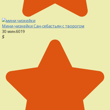
Мини-чизкейки Сан-себастьян с творогом
30 мин.
6
0
19
5