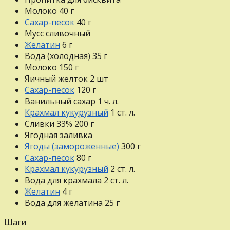
Молоко
40
г
Сахар-песок
40
г
Мусс сливочный
Желатин
6
г
Вода (холодная)
35
г
Молоко
150
г
Яичный желток
2
шт
Сахар-песок
120
г
Ванильный сахар
1
ч. л.
Крахмал кукурузный
1
ст. л.
Сливки 33%
200
г
Ягодная заливка
Ягоды (замороженные)
300
г
Сахар-песок
80
г
Крахмал кукурузный
2
ст. л.
Вода для крахмала
2
ст. л.
Желатин
4
г
Вода для желатина
25
г
Шаги