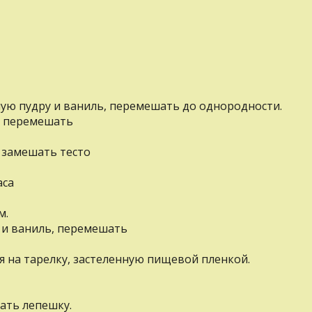
ную пудру и ваниль, перемешать до однородности.
о перемешать
 замешать тесто
аса
м.
 и ваниль, перемешать
вая на тарелку, застеленную пищевой пленкой.
вать лепешку.