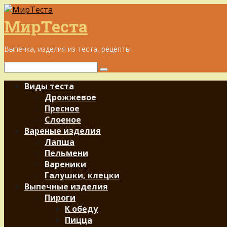
Перейти
к
МирТеста
контенту
Выпечка, изделия из теста, рецепты
Поиск:
Виды теста
Дрожжевое
Пресное
Слоеное
Вареные изделия
Лапша
Пельмени
Вареники
Галушки, клецки
Выпечные изделия
Пироги
К обеду
Пицца