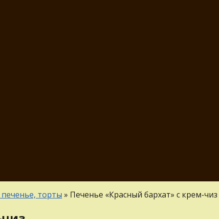
 печенье, торты
»
Печенье «Красный бархат» с крем-чиз
-чиз