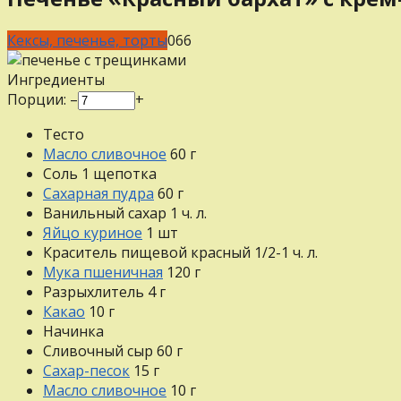
Кексы, печенье, торты
0
66
Ингредиенты
Порции:
–
+
Тесто
Масло сливочное
60
г
Соль
1
щепотка
Сахарная пудра
60
г
Ванильный сахар
1
ч. л.
Яйцо куриное
1
шт
Краситель пищевой красный
1/2-1
ч. л.
Мука пшеничная
120
г
Разрыхлитель
4
г
Какао
10
г
Начинка
Сливочный сыр
60
г
Сахар-песок
15
г
Масло сливочное
10
г