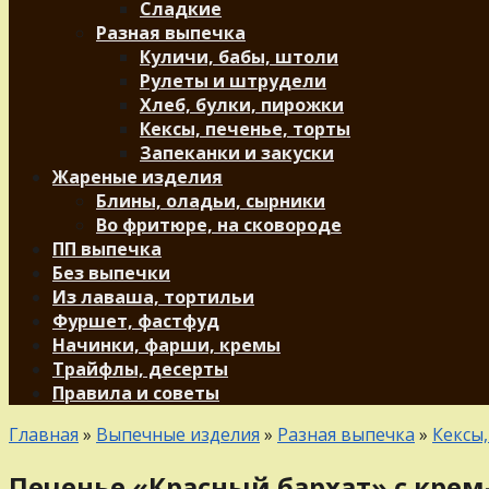
Сладкие
Разная выпечка
Куличи, бабы, штоли
Рулеты и штрудели
Хлеб, булки, пирожки
Кексы, печенье, торты
Запеканки и закуски
Жареные изделия
Блины, оладьи, сырники
Во фритюре, на сковороде
ПП выпечка
Без выпечки
Из лаваша, тортильи
Фуршет, фастфуд
Начинки, фарши, кремы
Трайфлы, десерты
Правила и советы
Главная
»
Выпечные изделия
»
Разная выпечка
»
Кексы,
Печенье «Красный бархат» с крем