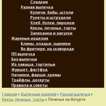
Сладкие
Разная выпечка
Куличи, бабы, штоли
Рулеты и штрудели
Хлеб, булки, пирожки
Кексы, печенье, торты
Запеканки и закуски
Жареные изделия
Блины, оладьи, сырники
Во фритюре, на сковороде
ПП выпечка
Без выпечки
Из лаваша, тортильи
Фуршет, фастфуд
Начинки, фарши, кремы
Трайфлы, десерты
Правила и советы
Главная
»
Выпечные изделия
»
Разная выпечка
»
Кексы, печенье, торты
»
Печенье на йогурте