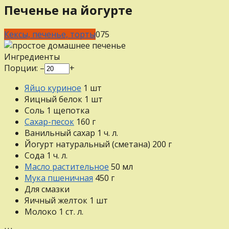
Печенье на йогурте
Кексы, печенье, торты
0
75
Ингредиенты
Порции:
–
+
Яйцо куриное
1
шт
Яицный белок
1
шт
Соль
1
щепотка
Сахар-песок
160
г
Ванильный сахар
1
ч. л.
Йогурт натуральный (сметана)
200
г
Сода
1
ч. л.
Масло растительное
50
мл
Мука пшеничная
450
г
Для смазки
Яичный желток
1
шт
Молоко
1
ст. л.