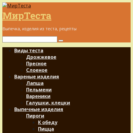
Перейти
к
МирТеста
контенту
Выпечка, изделия из теста, рецепты
Поиск:
Виды теста
Дрожжевое
Пресное
Слоеное
Вареные изделия
Лапша
Пельмени
Вареники
Галушки, клецки
Выпечные изделия
Пироги
К обеду
Пицца