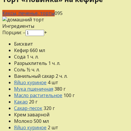
Кексы, печенье, торты
0
95
Ингредиенты
Порции:
–
+
Бисквит
Кефир
660
мл
Сода
1
ч. л.
Разрыхлитель
1
ч. л.
Соль
½
ч. л.
Ванильный сахар
2
ч. л.
Яйцо куриное
4
шт
Мука пшеничная
380
г
Масло растительное
100
г
Какао
20
г
Сахар-песок
320
г
Крем заварной
Молоко
500
мл
Яйцо куриное
2
шт