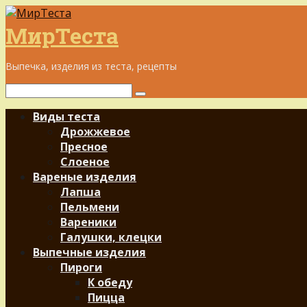
Перейти
к
МирТеста
контенту
Выпечка, изделия из теста, рецепты
Поиск:
Виды теста
Дрожжевое
Пресное
Слоеное
Вареные изделия
Лапша
Пельмени
Вареники
Галушки, клецки
Выпечные изделия
Пироги
К обеду
Пицца