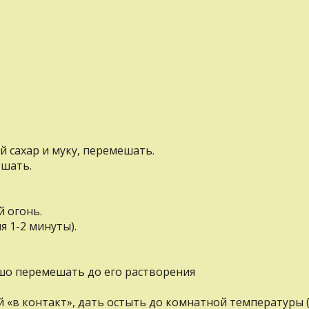
й сахар и муку, перемешать.
ешать.
й огонь.
я 1-2 минуты).
ошо перемешать до его растворения
«в контакт», дать остыть до комнатной температуры (≈1