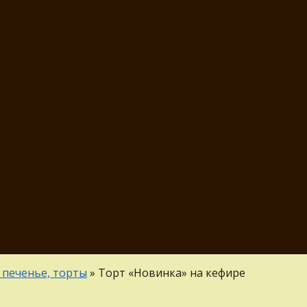
 печенье, торты
»
Торт «Новинка» на кефире