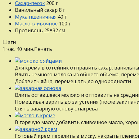
Сахар-песок
200
г
Ванильный сахар
8
г
Мука пшеничная
40
г
Масло сливочное
100
г
Противень 25*32 см
Шаги
1 час. 40 мин.
Печать
Для крема в сотейник отправить сахар, ванильны
Влить немного молока из общего объема, перем
Добавить яйца, перемешать до однородности
Влить оставшееся молоко и отправить на средни
Помешивая варить до загустения (после закипани
Снять заварную основу с нагрева
В горячую массу добавить сливочное масло, хор
Готовый крем перелить в миску, накрыть пленкой 