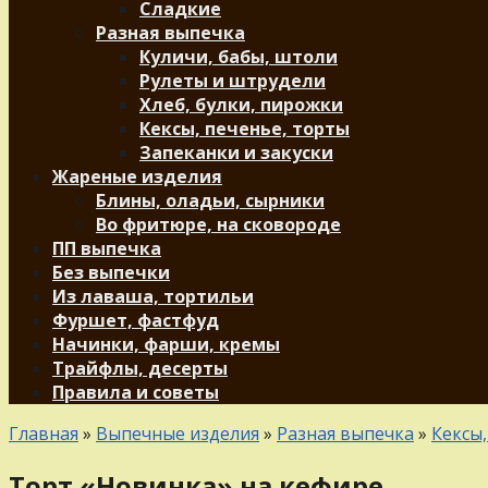
Сладкие
Разная выпечка
Куличи, бабы, штоли
Рулеты и штрудели
Хлеб, булки, пирожки
Кексы, печенье, торты
Запеканки и закуски
Жареные изделия
Блины, оладьи, сырники
Во фритюре, на сковороде
ПП выпечка
Без выпечки
Из лаваша, тортильи
Фуршет, фастфуд
Начинки, фарши, кремы
Трайфлы, десерты
Правила и советы
Главная
»
Выпечные изделия
»
Разная выпечка
»
Кексы,
Торт «Новинка» на кефире