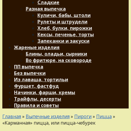
Сладкие
Разная выпечка
Куличи, бабы, штоли
Рулеты и штрудели
Хлеб, булки, пирожки
Кексы, печенье, торты
Запеканки и закуски
Жареные изделия
Блины, оладьи, сырники
Во фритюре, на сковороде
ПП выпечка
Без выпечки
Из лаваша, тортильи
Фуршет, фастфуд
Начинки, фарши, кремы
Трайфлы, десерты
Правила и советы
Главная
»
Выпечные изделия
»
Пироги
»
Пицца
»
«Карманная» пицца, или пицца-чебурек