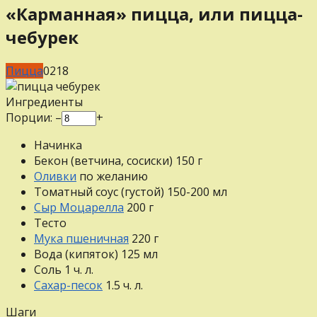
«Карманная» пицца, или пицца-
чебурек
Пицца
0
218
Ингредиенты
Порции:
–
+
Начинка
Бекон (ветчина, сосиски)
150
г
Оливки
по желанию
Томатный соус (густой)
150-200
мл
Сыр Моцарелла
200
г
Тесто
Мука пшеничная
220
г
Вода (кипяток)
125
мл
Соль
1
ч. л.
Сахар-песок
1.5
ч. л.
Шаги