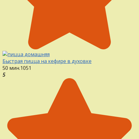
Быстрая пицца на кефире в духовке
50 мин.
1
0
51
5