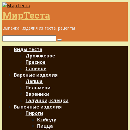
Перейти
к
МирТеста
контенту
Выпечка, изделия из теста, рецепты
Поиск:
Виды теста
Дрожжевое
Пресное
Слоеное
Вареные изделия
Лапша
Пельмени
Вареники
Галушки, клецки
Выпечные изделия
Пироги
К обеду
Пицца