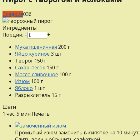
Сладкие
0
36
Ингредиенты
Порции:
–
+
Мука пшеничная
200
г
Яйцо куриное
3
шт
Творог
150
г
Сахар-песок
150
г
Масло сливочное
100
г
Изюм
100
г
Яблоко
1
шт
Разрыхлитель
15
г
Шаги
1 час. 5 мин.
Печать
Промытый изюм замочить в кипятке на 10 минут.
Слить воду и обсушить салфеткой