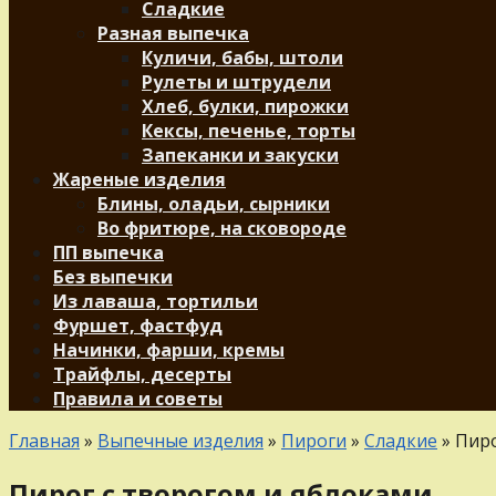
Сладкие
Разная выпечка
Куличи, бабы, штоли
Рулеты и штрудели
Хлеб, булки, пирожки
Кексы, печенье, торты
Запеканки и закуски
Жареные изделия
Блины, оладьи, сырники
Во фритюре, на сковороде
ПП выпечка
Без выпечки
Из лаваша, тортильи
Фуршет, фастфуд
Начинки, фарши, кремы
Трайфлы, десерты
Правила и советы
Главная
»
Выпечные изделия
»
Пироги
»
Сладкие
»
Пиро
Пирог с творогом и яблоками