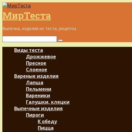
Перейти
к
МирТеста
контенту
Выпечка, изделия из теста, рецепты
Поиск:
Виды теста
Дрожжевое
Пресное
Слоеное
Вареные изделия
Лапша
Пельмени
Вареники
Галушки, клецки
Выпечные изделия
Пироги
К обеду
Пицца