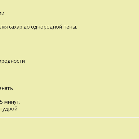
ми
вляя сахар до однородной пены.
ородности
внять
5 минут.
 пудрой