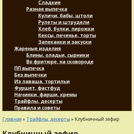
Сладкие
Разная выпечка
Куличи, бабы, штоли
Рулеты и штрудели
Хлеб, булки, пирожки
Кексы, печенье, торты
Запеканки и закуски
Жареные изделия
Блины, оладьи, сырники
Во фритюре, на сковороде
ПП выпечка
Без выпечки
Из лаваша, тортильи
Фуршет, фастфуд
Начинки, фарши, кремы
Трайфлы, десерты
Правила и советы
Главная
»
Трайфлы, десерты
»
Клубничный зефир
Клубничный зефир