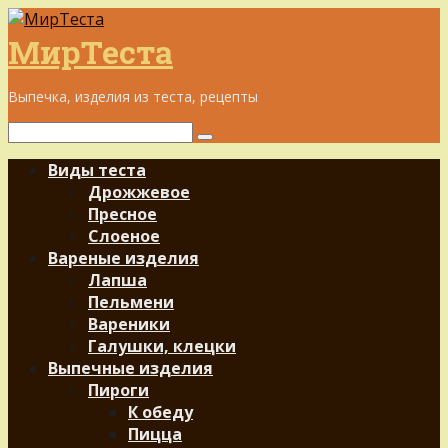
Перейти
к
МирТеста
контенту
Выпечка, изделия из теста, рецепты
Поиск:
Виды теста
Дрожжевое
Пресное
Слоеное
Вареные изделия
Лапша
Пельмени
Вареники
Галушки, клецки
Выпечные изделия
Пироги
К обеду
Пицца