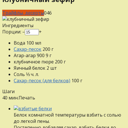
Трайфлы, десерты
0
46
Ингредиенты
Порции:
–
+
Вода
100
мл
Сахар-песок
200
г
Агар-агар 900
9
г
клубничное пюре
200
г
Яичный белок
2
шт
Соль
⅓
ч. л.
Сахар-песок (для белков)
100
г
Шаги
40 мин.
Печать
Белок комнатной температуры взбить с солью
до легкой пены.
Постепенно добавляя сахар, взбить белки до