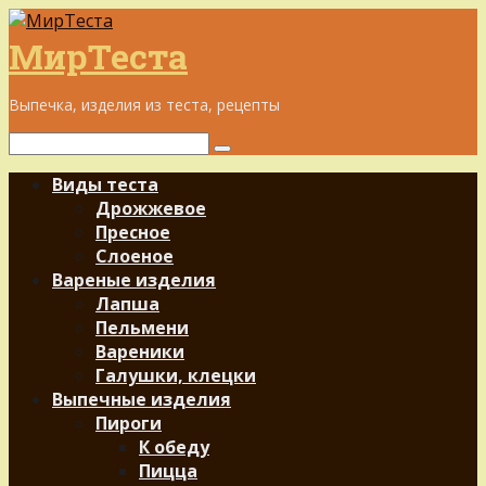
Перейти
к
МирТеста
контенту
Выпечка, изделия из теста, рецепты
Поиск:
Виды теста
Дрожжевое
Пресное
Слоеное
Вареные изделия
Лапша
Пельмени
Вареники
Галушки, клецки
Выпечные изделия
Пироги
К обеду
Пицца