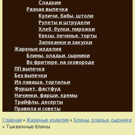
Сладкие
Разная выпечка
Куличи, бабы, штоли
Рулеты и штрудели
Хлеб, булки, пирожки
Кексы, печенье, торты
Запеканки и закуски
Жареные изделия
Блины, оладьи, сырники
Во фритюре, на сковороде
ПП выпечка
Без выпечки
Из лаваша, тортильи
Фуршет, фастфуд
Начинки, фарши, кремы
Трайфлы, десерты
Правила и советы
Главная
»
Жареные изделия
»
Блины, оладьи, сырники
»
Тыквенные блины