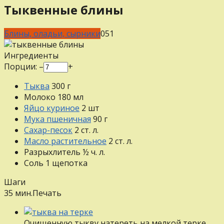
Тыквенные блины
Блины, оладьи, сырники
0
51
Ингредиенты
Порции:
–
+
Тыква
300
г
Молоко
180
мл
Яйцо куриное
2
шт
Мука пшеничная
90
г
Сахар-песок
2
ст. л.
Масло растительное
2
ст. л.
Разрыхлитель
½
ч. л.
Соль
1
щепотка
Шаги
35 мин.
Печать
Очищенную тыкву натереть на мелкой терке