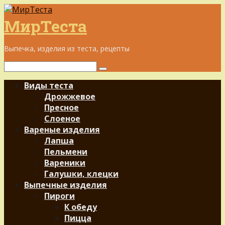
Перейти
к
МирТеста
контенту
Выпечка, изделия из теста, рецепты
Поиск:
Виды теста
Дрожжевое
Пресное
Слоеное
Вареные изделия
Лапша
Пельмени
Вареники
Галушки, клецки
Выпечные изделия
Пироги
К обеду
Пицца