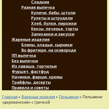
Сладкие
Разная выпечка
Куличи, бабы, штоли
Рулеты и штрудели
Хлеб, булки, пирожки
Кексы, печенье, торты
Запеканки и закуски
Жареные изделия
Блины, оладьи, сырники
Во фритюре, на сковороде
ПП выпечка
Без выпечки
Из лаваша, тортильи
Фуршет, фастфуд
Начинки, фарши, кремы
Трайфлы, десерты
Правила и советы
Главная
»
Вареные изделия
»
Пельмени
»
Пельмени
«деревенские» с гречкой