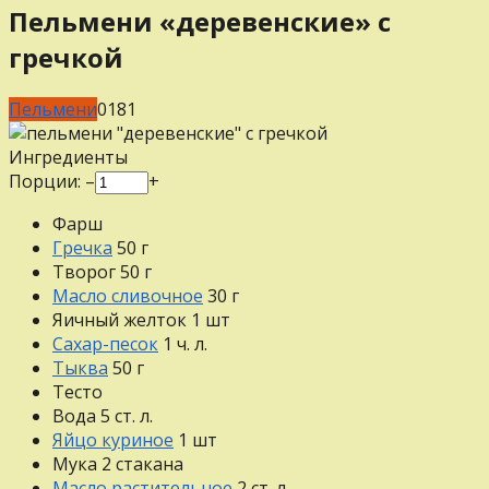
Пельмени «деревенские» с
гречкой
Пельмени
0
181
Ингредиенты
Порции:
–
+
Фарш
Гречка
50
г
Творог
50
г
Масло сливочное
30
г
Яичный желток
1
шт
Сахар-песок
1
ч. л.
Тыква
50
г
Тесто
Вода
5
ст. л.
Яйцо куриное
1
шт
Мука
2
стакана
Масло растительное
2
ст. л.