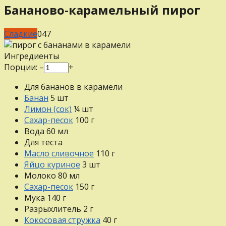
Бананово-карамельный пирог
Сладкие
0
47
Ингредиенты
Порции:
–
+
Для бананов в карамели
Банан
5
шт
Лимон (сок)
¼
шт
Сахар-песок
100
г
Вода
60
мл
Для теста
Масло сливочное
110
г
Яйцо куриное
3
шт
Молоко
80
мл
Сахар-песок
150
г
Мука
140
г
Разрыхлитель
2
г
Кокосовая стружка
40
г