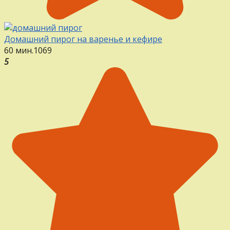
Домашний пирог на варенье и кефире
60 мин.
1
0
69
5