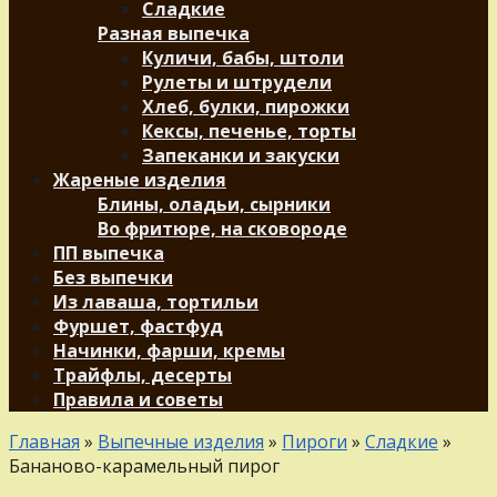
Сладкие
Разная выпечка
Куличи, бабы, штоли
Рулеты и штрудели
Хлеб, булки, пирожки
Кексы, печенье, торты
Запеканки и закуски
Жареные изделия
Блины, оладьи, сырники
Во фритюре, на сковороде
ПП выпечка
Без выпечки
Из лаваша, тортильи
Фуршет, фастфуд
Начинки, фарши, кремы
Трайфлы, десерты
Правила и советы
Главная
»
Выпечные изделия
»
Пироги
»
Сладкие
»
Бананово-карамельный пирог