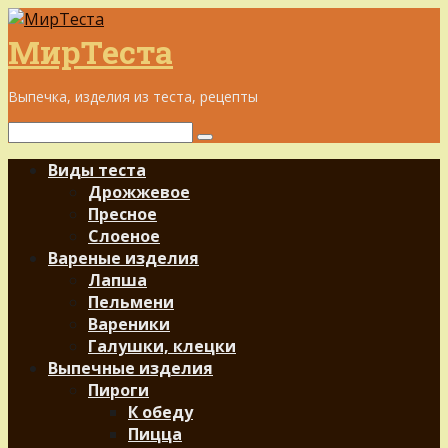
Перейти
к
МирТеста
контенту
Выпечка, изделия из теста, рецепты
Поиск:
Виды теста
Дрожжевое
Пресное
Слоеное
Вареные изделия
Лапша
Пельмени
Вареники
Галушки, клецки
Выпечные изделия
Пироги
К обеду
Пицца