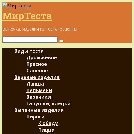
Перейти
к
МирТеста
контенту
Выпечка, изделия из теста, рецепты
Поиск:
Виды теста
Дрожжевое
Пресное
Слоеное
Вареные изделия
Лапша
Пельмени
Вареники
Галушки, клецки
Выпечные изделия
Пироги
К обеду
Пицца