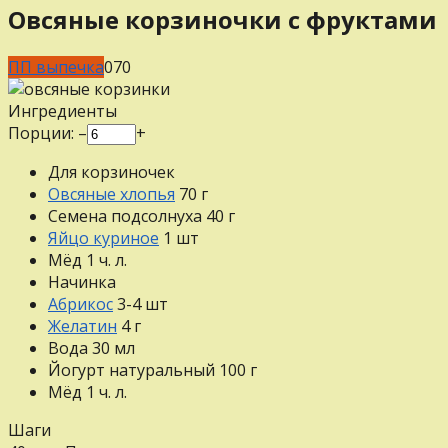
Овсяные корзиночки с фруктами
ПП выпечка
0
70
Ингредиенты
Порции:
–
+
Для корзиночек
Овсяные хлопья
70
г
Семена подсолнуха
40
г
Яйцо куриное
1
шт
Мёд
1
ч. л.
Начинка
Абрикос
3-4
шт
Желатин
4
г
Вода
30
мл
Йогурт натуральный
100
г
Мёд
1
ч. л.
Шаги