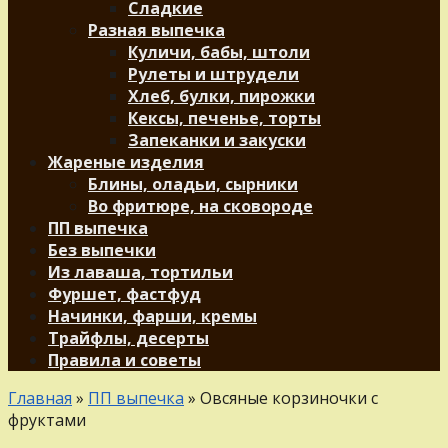
Сладкие
Разная выпечка
Куличи, бабы, штоли
Рулеты и штрудели
Хлеб, булки, пирожки
Кексы, печенье, торты
Запеканки и закуски
Жареные изделия
Блины, оладьи, сырники
Во фритюре, на сковороде
ПП выпечка
Без выпечки
Из лаваша, тортильи
Фуршет, фастфуд
Начинки, фарши, кремы
Трайфлы, десерты
Правила и советы
Главная
»
ПП выпечка
»
Овсяные корзиночки с
фруктами