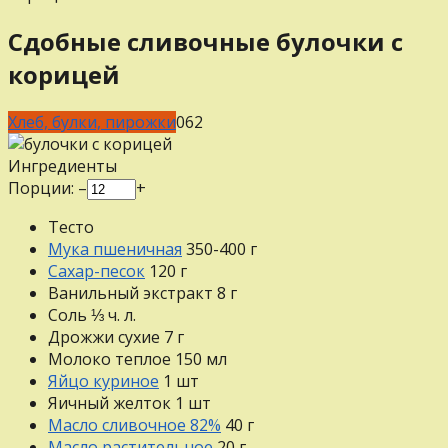
Сдобные сливочные булочки с
корицей
Хлеб, булки, пирожки
0
62
Ингредиенты
Порции:
–
+
Тесто
Мука пшеничная
350-400
г
Сахар-песок
120
г
Ванильный экстракт
8
г
Соль
⅓
ч. л.
Дрожжи сухие
7
г
Молоко теплое
150
мл
Яйцо куриное
1
шт
Яичный желток
1
шт
Масло сливочное 82%
40
г
Масло растительное
20
г