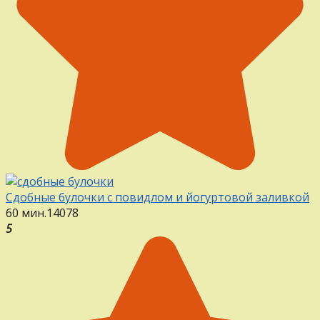
Сдобные булочки с повидлом и йогуртовой заливкой
60 мин.
14
0
78
5