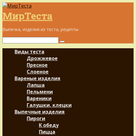
Перейти
к
МирТеста
контенту
Выпечка, изделия из теста, рецепты
Поиск:
Виды теста
Дрожжевое
Пресное
Слоеное
Вареные изделия
Лапша
Пельмени
Вареники
Галушки, клецки
Выпечные изделия
Пироги
К обеду
Пицца