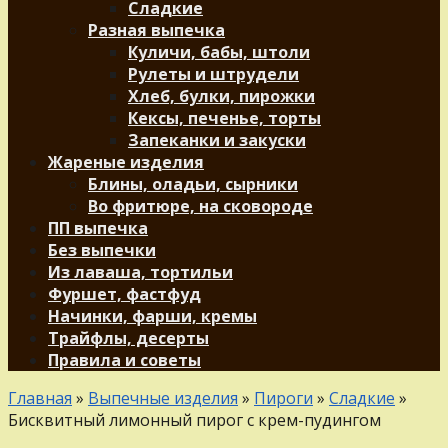
Сладкие
Разная выпечка
Куличи, бабы, штоли
Рулеты и штрудели
Хлеб, булки, пирожки
Кексы, печенье, торты
Запеканки и закуски
Жареные изделия
Блины, оладьи, сырники
Во фритюре, на сковороде
ПП выпечка
Без выпечки
Из лаваша, тортильи
Фуршет, фастфуд
Начинки, фарши, кремы
Трайфлы, десерты
Правила и советы
Главная
»
Выпечные изделия
»
Пироги
»
Сладкие
»
Бисквитный лимонный пирог с крем-пудингом