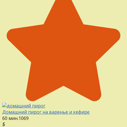
Домашний пирог на варенье и кефире
60 мин.
1
0
69
5