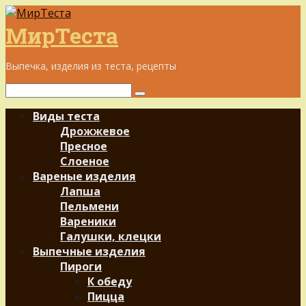
Перейти
к
МирТеста
контенту
Выпечка, изделия из теста, рецепты
Поиск:
Виды теста
Дрожжевое
Пресное
Слоеное
Вареные изделия
Лапша
Пельмени
Вареники
Галушки, клецки
Выпечные изделия
Пироги
К обеду
Пицца