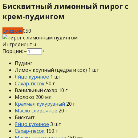
Бисквитный лимонный пирог с
крем-пудингом
Сладкие
0
50
Ингредиенты
Порции:
–
+
Пудинг
Лимон крупный (цедра и сок)
1
шт
Яйцо куриное
1
шт
Сахар-песок
50
г
Ванильный сахар
10
г
Молоко
200
мл
Крахмал кукурузный
20
г
Масло сливочное
20
г
Бисквит
Яйцо куриное
3
шт
Сахар-песок
150
г
Масло подсолнечное
150
мл