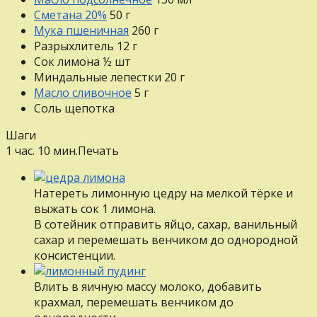
Сметана 20%
50
г
Мука пшеничная
260
г
Разрыхлитель
12
г
Сок лимона
½
шт
Миндальные лепестки
20
г
Масло сливочное
5
г
Соль
щепотка
Шаги
1 час. 10 мин.
Печать
Натереть лимонную цедру на мелкой тёрке и
выжать сок 1 лимона.
В сотейник отправить яйцо, сахар, ванильный
сахар и перемешать венчиком до однородной
консистенции.
Влить в яичную массу молоко, добавить
крахмал, перемешать венчиком до