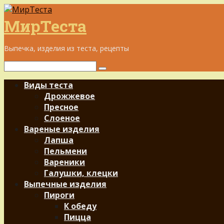
Перейти
к
МирТеста
контенту
Выпечка, изделия из теста, рецепты
Поиск:
Виды теста
Дрожжевое
Пресное
Слоеное
Вареные изделия
Лапша
Пельмени
Вареники
Галушки, клецки
Выпечные изделия
Пироги
К обеду
Пицца