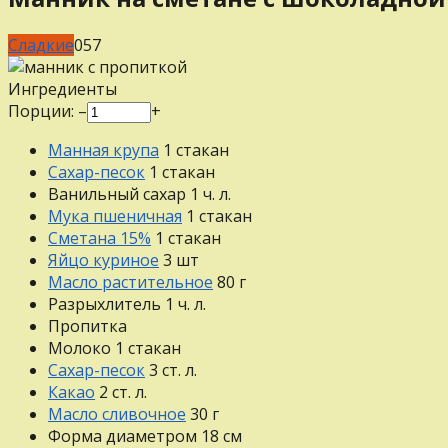
Сладкие
0
57
Ингредиенты
Порции:
–
+
Манная крупа
1
стакан
Сахар-песок
1
стакан
Ванильный сахар
1
ч. л.
Мука пшеничная
1
стакан
Сметана 15%
1
стакан
Яйцо куриное
3
шт
Масло растительное
80
г
Разрыхлитель
1
ч. л.
Пропитка
Молоко
1
стакан
Сахар-песок
3
ст. л.
Какао
2
ст. л.
Масло сливочное
30
г
Форма диаметром 18 см