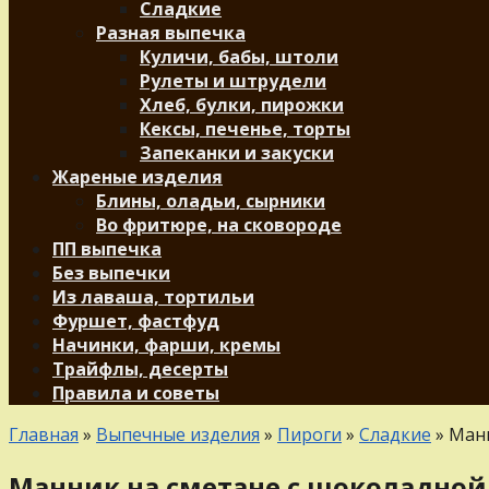
Сладкие
Разная выпечка
Куличи, бабы, штоли
Рулеты и штрудели
Хлеб, булки, пирожки
Кексы, печенье, торты
Запеканки и закуски
Жареные изделия
Блины, оладьи, сырники
Во фритюре, на сковороде
ПП выпечка
Без выпечки
Из лаваша, тортильи
Фуршет, фастфуд
Начинки, фарши, кремы
Трайфлы, десерты
Правила и советы
Главная
»
Выпечные изделия
»
Пироги
»
Сладкие
»
Манн
Манник на сметане с шоколадной