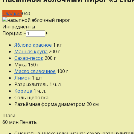
Сладкие
0
40
Ингредиенты
Порции:
–
+
Яблоко красное
1
кг
Манная крупа
200
г
Сахар-песок
200
г
Мука
150
г
Масло сливочное
100
г
Лимон
1
шт
Разрыхлитель
1
ч. л.
Корица
1
ч. л.
Соль
щепотка
Разъёмная форма диаметром 20 см
Шаги
60 мин.
Печать
Смешать в миске муку, манку, сахар, разрыхлитель