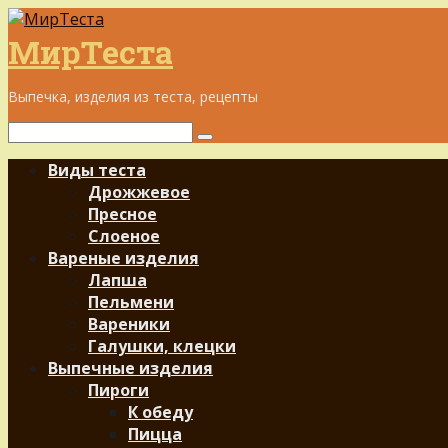
Перейти
к
МирТеста
контенту
Выпечка, изделия из теста, рецепты
Поиск:
Виды теста
Дрожжевое
Пресное
Слоеное
Вареные изделия
Лапша
Пельмени
Вареники
Галушки, клецки
Выпечные изделия
Пироги
К обеду
Пицца