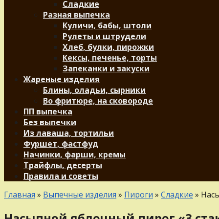
Сладкие
Разная выпечка
Куличи, бабы, штоли
Рулеты и штрудели
Хлеб, булки, пирожки
Кексы, печенье, торты
Запеканки и закуски
Жареные изделия
Блины, оладьи, сырники
Во фритюре, на сковороде
ПП выпечка
Без выпечки
Из лаваша, тортильи
Фуршет, фастфуд
Начинки, фарши, кремы
Трайфлы, десерты
Правила и советы
Главная
»
Выпечные изделия
»
Пироги
»
Сладкие
»
Насы
Насыпной яблочный пирог «3 ста