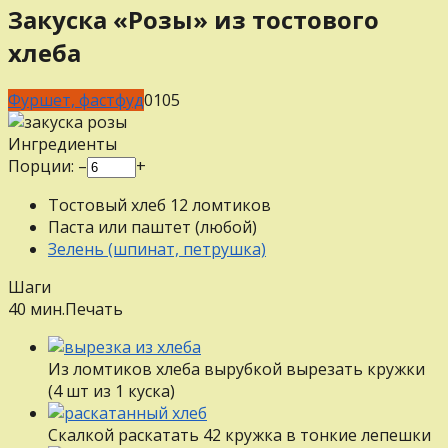
Закуска «Розы» из тостового
хлеба
Фуршет, фастфуд
0
105
Ингредиенты
Порции:
–
+
Тостовый хлеб
12
ломтиков
Паста или паштет (любой)
Зелень (шпинат, петрушка)
Шаги
40 мин.
Печать
Из ломтиков хлеба вырубкой вырезать кружки
(4 шт из 1 куска)
Скалкой раскатать 42 кружка в тонкие лепешки