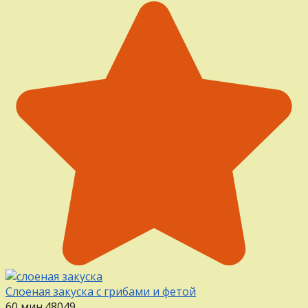
Слоеная закуска с грибами и фетой
60 мин.
48
0
49