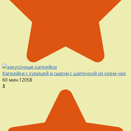
Капкейки с курицей и сыром с шапочкой из крем-чиз
60 мин.
12
0
58
5