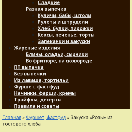
Сладкие
Разная выпечка
Куличи, бабы, штоли
Рулеты и штрудели
Хлеб, булки, пирожки
Кексы, печенье, торты
Запеканки и закуски
Жареные изделия
Блины, оладьи, сырники
Во фритюре, на сковороде
ПП выпечка
Без выпечки
Из лаваша, тортильи
Фуршет, фастфуд
Начинки, фарши, кремы
Трайфлы, десерты
Правила и советы
Главная
»
Фуршет, фастфуд
»
Закуска «Розы» из
тостового хлеба