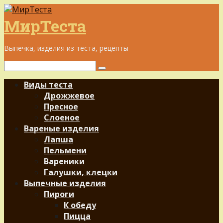
Перейти
к
МирТеста
контенту
Выпечка, изделия из теста, рецепты
Поиск:
Виды теста
Дрожжевое
Пресное
Слоеное
Вареные изделия
Лапша
Пельмени
Вареники
Галушки, клецки
Выпечные изделия
Пироги
К обеду
Пицца