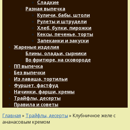
Сладкие
Разная выпечка
Куличи, бабы, штоли
Рулеты и штрудели
Хлеб, булки, пирожки
Кексы, печенье, торты
Запеканки и закуски
Жареные изделия
Блины, оладьи, сырники
Во фритюре, на сковороде
ПП выпечка
Без выпечки
Из лаваша, тортильи
Фуршет, фастфуд
Начинки, фарши, кремы
Трайфлы, десерты
Правила и советы
Главная
»
Трайфлы, десерты
»
Клубничное желе с
ананасовым кремом