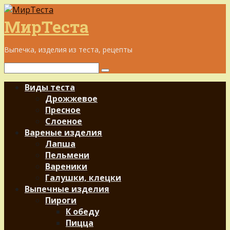
Перейти
к
МирТеста
контенту
Выпечка, изделия из теста, рецепты
Поиск:
Виды теста
Дрожжевое
Пресное
Слоеное
Вареные изделия
Лапша
Пельмени
Вареники
Галушки, клецки
Выпечные изделия
Пироги
К обеду
Пицца