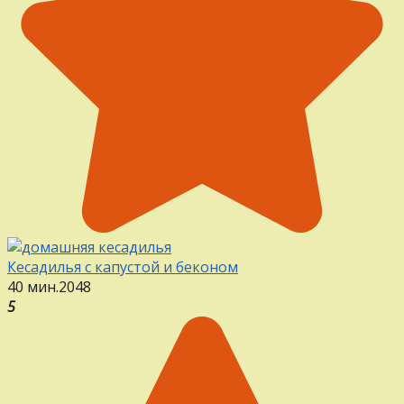
Кесадилья с капустой и беконом
40 мин.
2
0
48
5