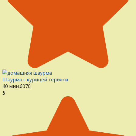
Шаурма с курицей терияки
40 мин.
6
0
70
5