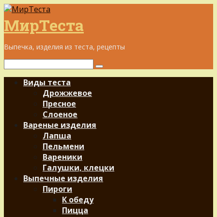
Перейти
к
МирТеста
контенту
Выпечка, изделия из теста, рецепты
Поиск:
Виды теста
Дрожжевое
Пресное
Слоеное
Вареные изделия
Лапша
Пельмени
Вареники
Галушки, клецки
Выпечные изделия
Пироги
К обеду
Пицца