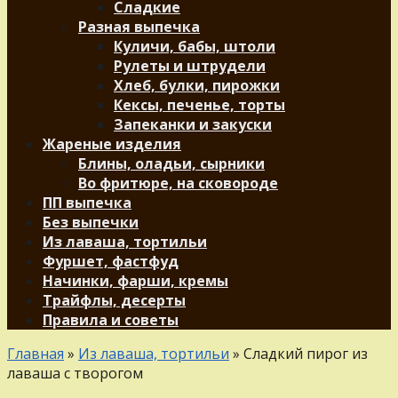
Сладкие
Разная выпечка
Куличи, бабы, штоли
Рулеты и штрудели
Хлеб, булки, пирожки
Кексы, печенье, торты
Запеканки и закуски
Жареные изделия
Блины, оладьи, сырники
Во фритюре, на сковороде
ПП выпечка
Без выпечки
Из лаваша, тортильи
Фуршет, фастфуд
Начинки, фарши, кремы
Трайфлы, десерты
Правила и советы
Главная
»
Из лаваша, тортильи
»
Сладкий пирог из
лаваша с творогом