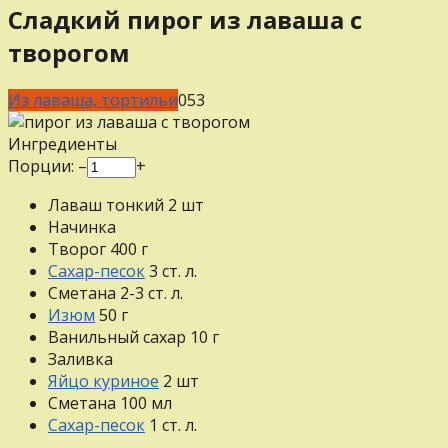
Сладкий пирог из лаваша с
творогом
Из лаваша, тортильи
0
53
Ингредиенты
Порции:
–
+
Лаваш тонкий
2
шт
Начинка
Творог
400
г
Сахар-песок
3
ст. л.
Сметана
2-3
ст. л.
Изюм
50
г
Ванильный сахар
10
г
Заливка
Яйцо куриное
2
шт
Сметана
100
мл
Сахар-песок
1
ст. л.