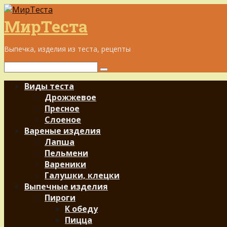
Перейти
к
МирТеста
контенту
Выпечка, изделия из теста, рецепты
Поиск:
Виды теста
Дрожжевое
Пресное
Слоеное
Вареные изделия
Лапша
Пельмени
Вареники
Галушки, клецки
Выпечные изделия
Пироги
К обеду
Пицца