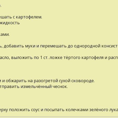
.
ешать с картофелем.
 жидкость
ами.
ь, добавить муки и перемешать до однородной консист
сло, выложить по 1 ст. ложке тёртого картофеля и рас
и и обжарить на разогретой сухой сковороде.
отправить измельчённый чеснок.
рху положить соус и посыпать колечками зелёного лука