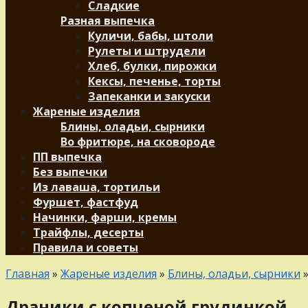
Сладкие
Разная выпечка
Куличи, бабы, штоли
Рулеты и штрудели
Хлеб, булки, пирожки
Кексы, печенье, торты
Запеканки и закуски
Жареные изделия
Блины, оладьи, сырники
Во фритюре, на сковороде
ПП выпечка
Без выпечки
Из лаваша, тортильи
Фуршет, фастфуд
Начинки, фарши, кремы
Трайфлы, десерты
Правила и советы
Главная
»
Жареные изделия
»
Блины, оладьи, сырники
Драники с копченой грудинкой