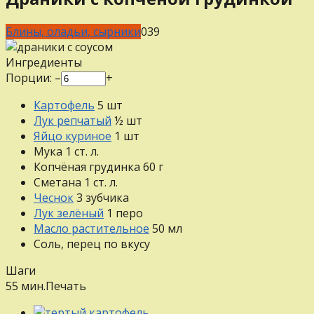
Блины, оладьи, сырники
0
39
Ингредиенты
Порции:
–
+
Картофель
5
шт
Лук репчатый
½
шт
Яйцо куриное
1
шт
Мука
1
ст. л.
Копчёная грудинка
60
г
Сметана
1
ст. л.
Чеснок
3
зубчика
Лук зелёный
1
перо
Масло растительное
50
мл
Соль, перец
по вкусу
Шаги
55 мин.
Печать