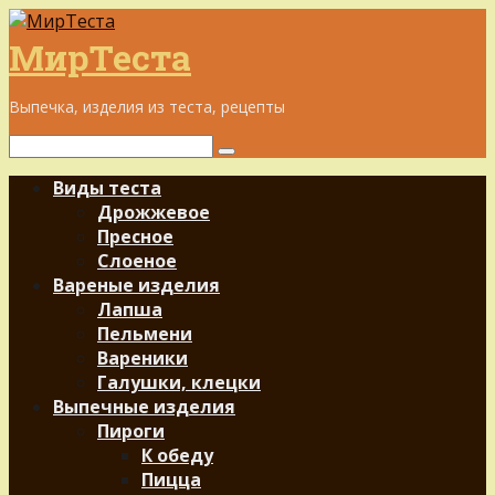
Перейти
к
МирТеста
контенту
Выпечка, изделия из теста, рецепты
Поиск:
Виды теста
Дрожжевое
Пресное
Слоеное
Вареные изделия
Лапша
Пельмени
Вареники
Галушки, клецки
Выпечные изделия
Пироги
К обеду
Пицца