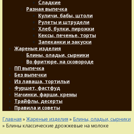
Сладкие
Разная выпечка
Куличи, бабы, штоли
Рулеты и штрудели
Хлеб, булки, пирожки
Кексы, печенье, торты
Запеканки и закуски
Жареные изделия
Блины, оладьи, сырники
Во фритюре, на сковороде
ПП выпечка
Без выпечки
Из лаваша, тортильи
Фуршет, фастфуд
Начинки, фарши, кремы
Трайфлы, десерты
Правила и советы
Главная
»
Жареные изделия
»
Блины, оладьи, сырники
»
Блины классические дрожжевые на молоке