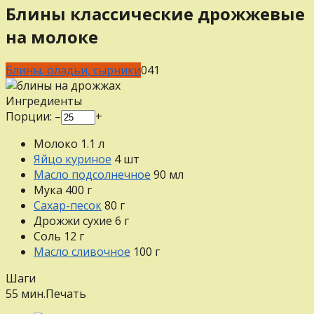
Блины классические дрожжевые
на молоке
Блины, оладьи, сырники
0
41
Ингредиенты
Порции:
–
+
Молоко
1.1
л
Яйцо куриное
4
шт
Масло подсолнечное
90
мл
Мука
400
г
Сахар-песок
80
г
Дрожжи сухие
6
г
Соль
12
г
Масло сливочное
100
г
Шаги
55 мин.
Печать