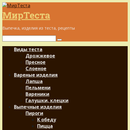
Перейти
к
МирТеста
контенту
Выпечка, изделия из теста, рецепты
Поиск:
Виды теста
Дрожжевое
Пресное
Слоеное
Вареные изделия
Лапша
Пельмени
Вареники
Галушки, клецки
Выпечные изделия
Пироги
К обеду
Пицца