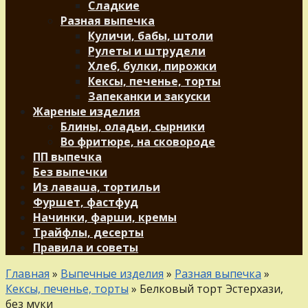
Сладкие
Разная выпечка
Куличи, бабы, штоли
Рулеты и штрудели
Хлеб, булки, пирожки
Кексы, печенье, торты
Запеканки и закуски
Жареные изделия
Блины, оладьи, сырники
Во фритюре, на сковороде
ПП выпечка
Без выпечки
Из лаваша, тортильи
Фуршет, фастфуд
Начинки, фарши, кремы
Трайфлы, десерты
Правила и советы
Главная
»
Выпечные изделия
»
Разная выпечка
»
Кексы, печенье, торты
»
Белковый торт Эстерхази,
без муки