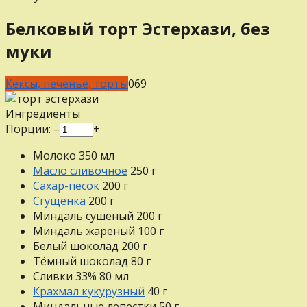
Белковый торт Эстерхази, без
муки
Кексы, печенье, торты
0
69
Ингредиенты
Порции:
–
+
Молоко
350
мл
Масло сливочное
250
г
Сахар-песок
200
г
Сгущенка
200
г
Миндаль сушеный
200
г
Миндаль жареный
100
г
Белый шоколад
200
г
Тёмный шоколад
80
г
Сливки 33%
80
мл
Крахмал кукурузный
40
г
Миндальные лепестки
50
г