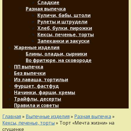
Сладкие
Разная выпечка
Куличи, бабы, штоли
Рулеты и штрудели
Хлеб, булки, пирожки
Кексы, печенье, торты
Запеканки и закуски
Жареные изделия
Блины, оладьи, сырники
Во фритюре, на сковороде
ПП выпечка
Без выпечки
Из лаваша, тортильи
Фуршет, фастфуд
Начинки, фарши, кремы
Трайфлы, десерты
Правила и советы
Главная
»
Выпечные изделия
»
Разная выпечка
»
Кексы, печенье, торты
»
Торт «Мечта жизни» на
сгущенке