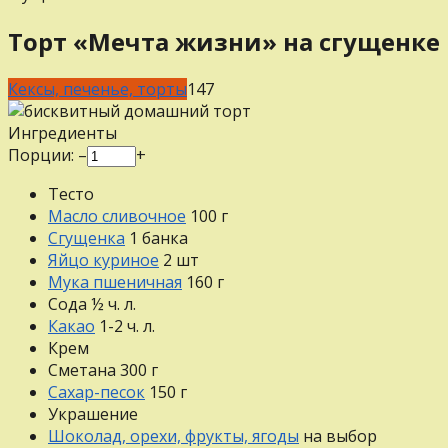
Торт «Мечта жизни» на сгущенке
Кексы, печенье, торты
1
47
Ингредиенты
Порции:
–
+
Тесто
Масло сливочное
100
г
Сгущенка
1
банка
Яйцо куриное
2
шт
Мука пшеничная
160
г
Сода
½
ч. л.
Какао
1-2
ч. л.
Крем
Сметана
300
г
Сахар-песок
150
г
Украшение
Шоколад, орехи, фрукты, ягоды
на выбор