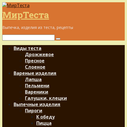
Перейти
к
МирТеста
контенту
Выпечка, изделия из теста, рецепты
Поиск:
Виды теста
Дрожжевое
Пресное
Слоеное
Вареные изделия
Лапша
Пельмени
Вареники
Галушки, клецки
Выпечные изделия
Пироги
К обеду
Пицца