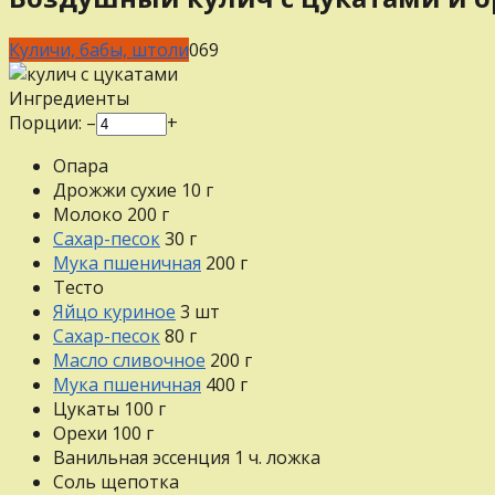
Куличи, бабы, штоли
0
69
Ингредиенты
Порции:
–
+
Опара
Дрожжи сухие
10
г
Молоко
200
г
Сахар-песок
30
г
Мука пшеничная
200
г
Тесто
Яйцо куриное
3
шт
Сахар-песок
80
г
Масло сливочное
200
г
Мука пшеничная
400
г
Цукаты
100
г
Орехи
100
г
Ванильная эссенция
1
ч. ложка
Соль
щепотка