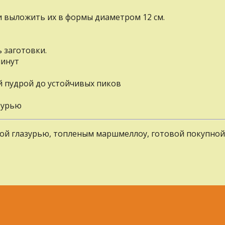
и выложить их в формы диаметром 12 см.
ь заготовки.
минут
й пудрой до устойчивых пиков
зурью
ой глазурью, топленым маршмеллоу, готовой покупно