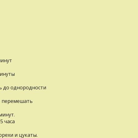
минут
минуты
ть до однородности
о перемешать
минут.
5 часа
рехи и цукаты.