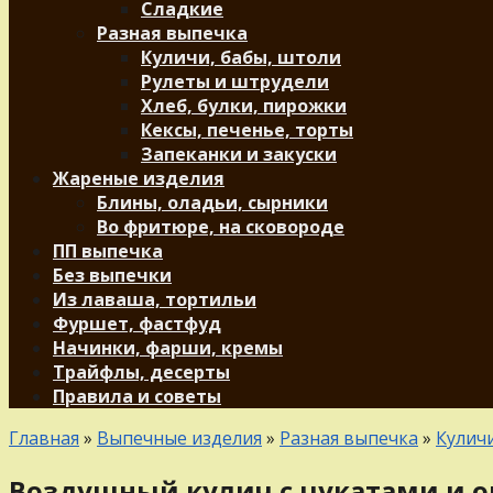
Сладкие
Разная выпечка
Куличи, бабы, штоли
Рулеты и штрудели
Хлеб, булки, пирожки
Кексы, печенье, торты
Запеканки и закуски
Жареные изделия
Блины, оладьи, сырники
Во фритюре, на сковороде
ПП выпечка
Без выпечки
Из лаваша, тортильи
Фуршет, фастфуд
Начинки, фарши, кремы
Трайфлы, десерты
Правила и советы
Главная
»
Выпечные изделия
»
Разная выпечка
»
Куличи
Воздушный кулич с цукатами и 