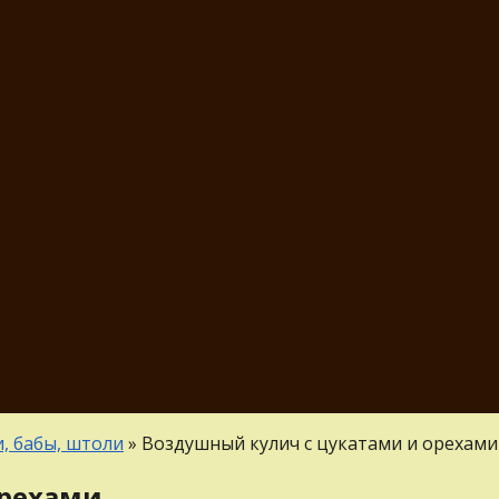
, бабы, штоли
»
Воздушный кулич с цукатами и орехами
орехами