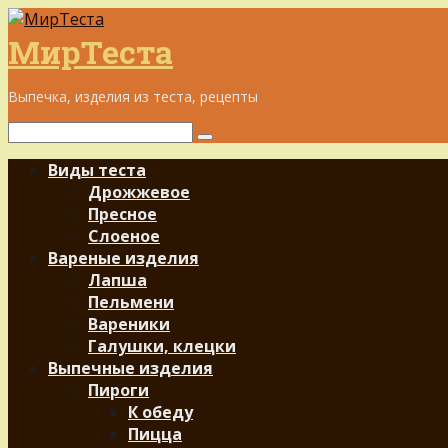
Перейти
к
МирТеста
контенту
Выпечка, изделия из теста, рецепты
Поиск:
Виды теста
Дрожжевое
Пресное
Слоеное
Вареные изделия
Лапша
Пельмени
Вареники
Галушки, клецки
Выпечные изделия
Пироги
К обеду
Пицца