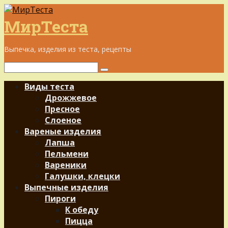
Перейти
к
МирТеста
контенту
Выпечка, изделия из теста, рецепты
Поиск:
Виды теста
Дрожжевое
Пресное
Слоеное
Вареные изделия
Лапша
Пельмени
Вареники
Галушки, клецки
Выпечные изделия
Пироги
К обеду
Пицца