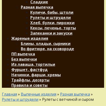
Сладкие
Разная выпечка
Куличи, бабы, штоли
Рулеты и штрудели
Хлеб, булки, пирожки
Кексы, печенье, торты
Запеканки и закуски
Жареные изделия
Блины, оладьи, сырники
Во фритюре, на сковороде
ПП выпечка
Без выпечки
Из лаваша, тортильи
Фуршет, фастфуд
Начинки, фарши, кремы
Трайфлы, десерты
Правила и советы
Главная
»
Выпечные изделия
»
Разная выпечка
»
Рулеты и штрудели
»
Рулеты с ветчиной и сыром