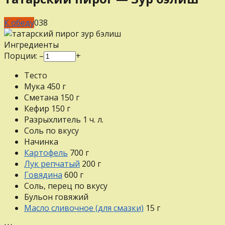
К обеду
0
38
Ингредиенты
Порции:
–
+
Тесто
Мука
450
г
Сметана
150
г
Кефир
150
г
Разрыхлитель
1
ч. л.
Соль
по вкусу
Начинка
Картофель
700
г
Лук репчатый
200
г
Говядина
600
г
Соль, перец
по вкусу
Бульон говяжий
Масло сливочное (для смазки)
15
г