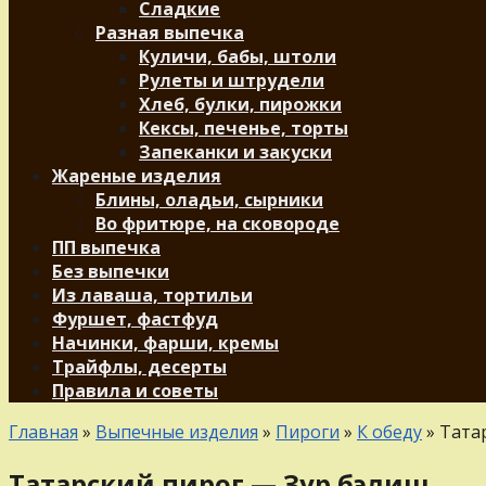
Сладкие
Разная выпечка
Куличи, бабы, штоли
Рулеты и штрудели
Хлеб, булки, пирожки
Кексы, печенье, торты
Запеканки и закуски
Жареные изделия
Блины, оладьи, сырники
Во фритюре, на сковороде
ПП выпечка
Без выпечки
Из лаваша, тортильи
Фуршет, фастфуд
Начинки, фарши, кремы
Трайфлы, десерты
Правила и советы
Главная
»
Выпечные изделия
»
Пироги
»
К обеду
»
Тата
Татарский пирог — Зур бэлиш