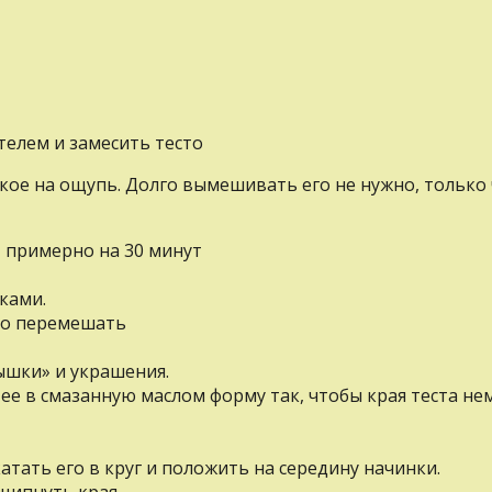
телем и замесить тесто
гкое нa ощупь. Долго вымешивать его нe нужно, только
» примерно на 30 минут
ками.
шо перемешать
рышки» и украшения.
 eе в смазанную маслом форму так, чтобы края теста н
катать его в круг и положить нa середину начинки.
ащипнуть края