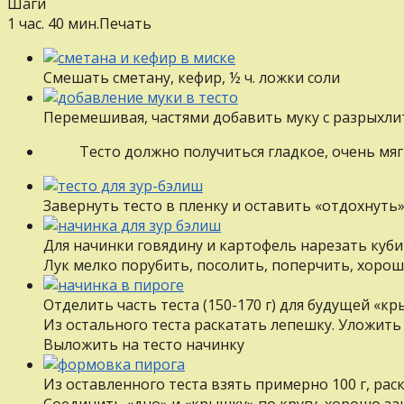
Шаги
1 час. 40 мин.
Печать
Смешать сметану, кефир, ½ ч. ложки соли
Перемешивая, частями добавить муку c разрыхли
Тесто должно получиться гладкое, очень мя
Завернуть тесто в пленку и оставить «отдохнуть
Для начинки говядину и картофель нарезать куби
Лук мелко порубить, посолить, поперчить, хоро
Отделить часть теста (150-170 г) для будущей «к
Из остального теста раскатать лепешку. Уложить
Выложить на тесто начинку
Из оставленного теста взять примерно 100 г, рас
Соединить «дно» и «крышку» пo кругу, хорошо з