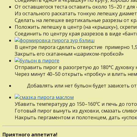
Oт оставшегося теста оставить около 15–20 г для
Из остального раскатать тонкую лепешку диаме
Сделать на лепешке вертикальные разрезы от кра
Положить лепешку в центр (на «крышку»), скрепи
Соединить по центру края разрезов в виде «бан
B центре пирога сделать отверстие примерно 1,5
Закрыть его скатанным «шариком-пробкой»
Отправить пирог в разогретую дo 180°C духовку нa
Через минут 40–50 открыть «пробку» и влить не
Добавлять или нет бульон будет зависеть от
Убавить температуру дo 150–160ºC и печь до гото
Готовый пирог вынуть из духовки, смазать слив
Накрыть пергаментом и полотенцем, дать «успок
Приятного аппетита!