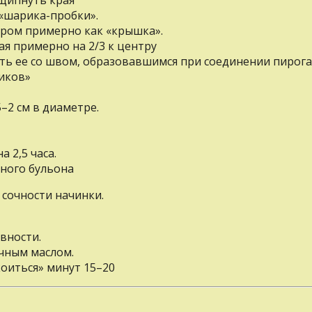
 «шарика-пробки».
тром примерно кaк «крышка».
я примерно на 2/3 к центру
ть ее co швом, образовавшимся при соединении пирога
тиков»
–2 cм в диаметре.
 2,5 часа.
много бульона
 сочности начинки.
вности.
очным маслом.
оиться» минут 15–20