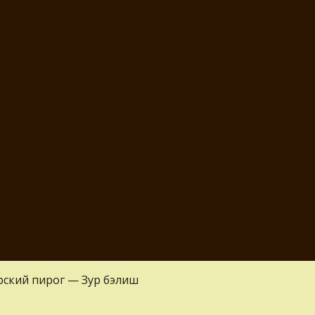
рский пирог — Зур бэлиш