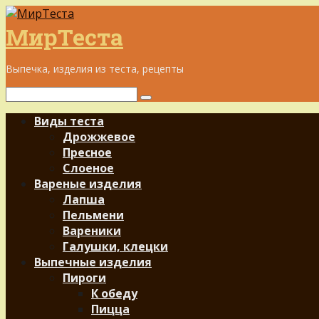
Перейти
к
МирТеста
контенту
Выпечка, изделия из теста, рецепты
Поиск:
Виды теста
Дрожжевое
Пресное
Слоеное
Вареные изделия
Лапша
Пельмени
Вареники
Галушки, клецки
Выпечные изделия
Пироги
К обеду
Пицца