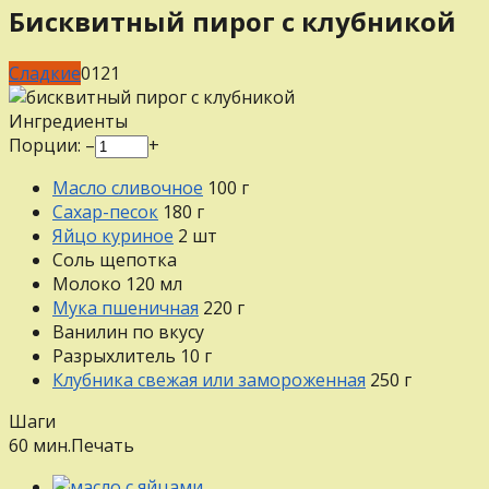
Бисквитный пирог с клубникой
Сладкие
0
121
Ингредиенты
Порции:
–
+
Масло сливочное
100
г
Сахар-песок
180
г
Яйцо куриное
2
шт
Соль
щепотка
Молоко
120
мл
Мука пшеничная
220
г
Ванилин
по вкусу
Разрыхлитель
10
г
Клубника свежая или замороженная
250
г
Шаги
60 мин.
Печать