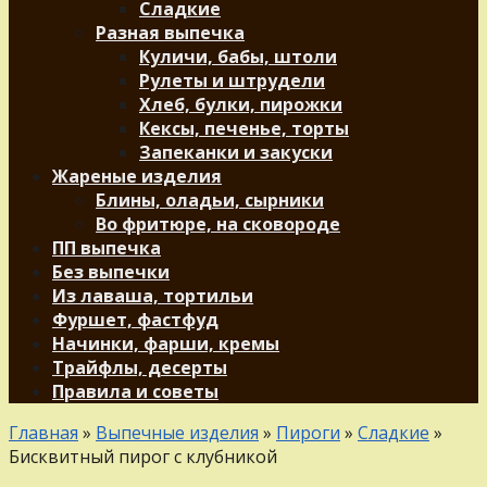
Сладкие
Разная выпечка
Куличи, бабы, штоли
Рулеты и штрудели
Хлеб, булки, пирожки
Кексы, печенье, торты
Запеканки и закуски
Жареные изделия
Блины, оладьи, сырники
Во фритюре, на сковороде
ПП выпечка
Без выпечки
Из лаваша, тортильи
Фуршет, фастфуд
Начинки, фарши, кремы
Трайфлы, десерты
Правила и советы
Главная
»
Выпечные изделия
»
Пироги
»
Сладкие
»
Бисквитный пирог с клубникой