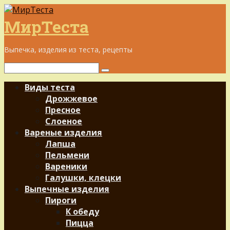
Перейти
к
МирТеста
контенту
Выпечка, изделия из теста, рецепты
Поиск:
Виды теста
Дрожжевое
Пресное
Слоеное
Вареные изделия
Лапша
Пельмени
Вареники
Галушки, клецки
Выпечные изделия
Пироги
К обеду
Пицца