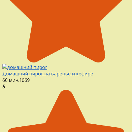
Домашний пирог на варенье и кефире
60 мин.
1
0
69
5