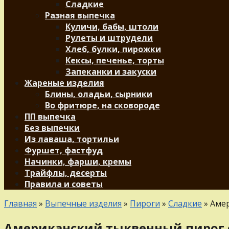
Сладкие
Разная выпечка
Куличи, бабы, штоли
Рулеты и штрудели
Хлеб, булки, пирожки
Кексы, печенье, торты
Запеканки и закуски
Жареные изделия
Блины, оладьи, сырники
Во фритюре, на сковороде
ПП выпечка
Без выпечки
Из лаваша, тортильи
Фуршет, фастфуд
Начинки, фарши, кремы
Трайфлы, десерты
Правила и советы
Главная
»
Выпечные изделия
»
Пироги
»
Сладкие
»
Амер
Американский тыквенный пирог 