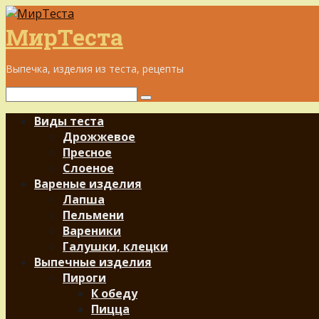
Перейти
к
МирТеста
контенту
Выпечка, изделия из теста, рецепты
Поиск:
Виды теста
Дрожжевое
Пресное
Слоеное
Вареные изделия
Лапша
Пельмени
Вареники
Галушки, клецки
Выпечные изделия
Пироги
К обеду
Пицца