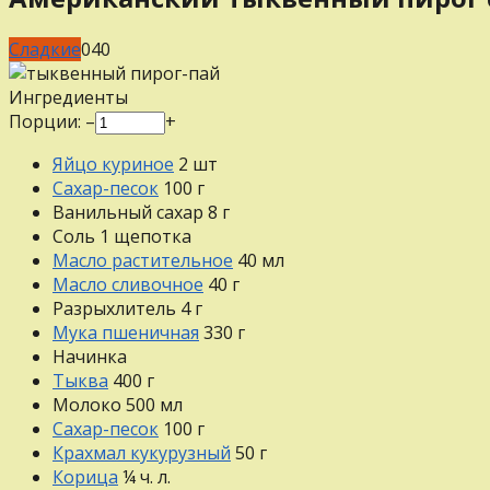
Сладкие
0
40
Ингредиенты
Порции:
–
+
Яйцо куриное
2
шт
Сахар-песок
100
г
Ванильный сахар
8
г
Соль
1
щепотка
Масло растительное
40
мл
Масло сливочное
40
г
Разрыхлитель
4
г
Мука пшеничная
330
г
Начинка
Тыква
400
г
Молоко
500
мл
Сахар-песок
100
г
Крахмал кукурузный
50
г
Корица
¼
ч. л.