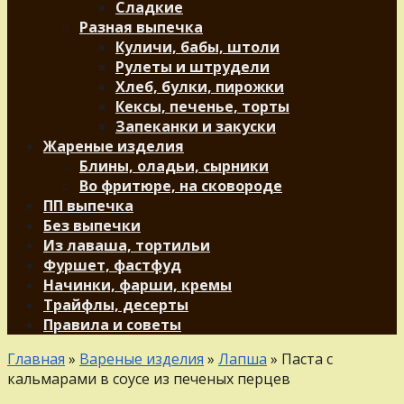
Сладкие
Разная выпечка
Куличи, бабы, штоли
Рулеты и штрудели
Хлеб, булки, пирожки
Кексы, печенье, торты
Запеканки и закуски
Жареные изделия
Блины, оладьи, сырники
Во фритюре, на сковороде
ПП выпечка
Без выпечки
Из лаваша, тортильи
Фуршет, фастфуд
Начинки, фарши, кремы
Трайфлы, десерты
Правила и советы
Главная
»
Вареные изделия
»
Лапша
»
Паста с
кальмарами в соусе из печеных перцев