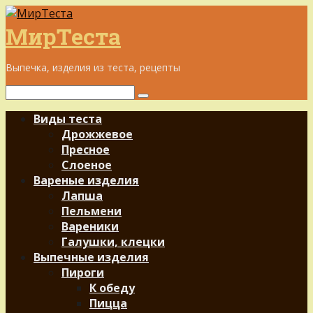
Перейти
к
МирТеста
контенту
Выпечка, изделия из теста, рецепты
Поиск:
Виды теста
Дрожжевое
Пресное
Слоеное
Вареные изделия
Лапша
Пельмени
Вареники
Галушки, клецки
Выпечные изделия
Пироги
К обеду
Пицца