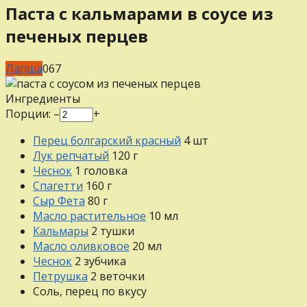
Паста с кальмарами в соусе из
печеных перцев
Лапша
0
67
Ингредиенты
Порции:
–
+
Перец болгарский красный
4
шт
Лук репчатый
120
г
Чеснок
1
головка
Спагетти
160
г
Сыр Фета
80
г
Масло растительное
10
мл
Кальмары
2
тушки
Масло оливковое
20
мл
Чеснок
2
зубчика
Петрушка
2
веточки
Соль, перец
по вкусу