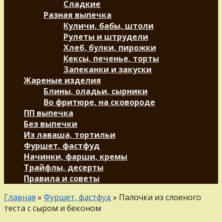
Сладкие
Разная выпечка
Куличи, бабы, штоли
Рулеты и штрудели
Хлеб, булки, пирожки
Кексы, печенье, торты
Запеканки и закуски
Жареные изделия
Блины, оладьи, сырники
Во фритюре, на сковороде
ПП выпечка
Без выпечки
Из лаваша, тортильи
Фуршет, фастфуд
Начинки, фарши, кремы
Трайфлы, десерты
Правила и советы
Главная
»
Фуршет, фастфуд
»
Палочки из слоеного
теста с сыром и беконом