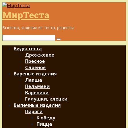
Перейти
к
МирТеста
контенту
Выпечка, изделия из теста, рецепты
Поиск:
Виды теста
Дрожжевое
Пресное
Слоеное
Вареные изделия
Лапша
Пельмени
Вареники
Галушки, клецки
Выпечные изделия
Пироги
К обеду
Пицца