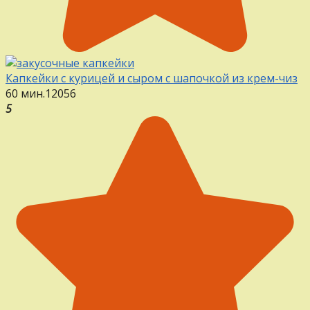
Капкейки с курицей и сыром с шапочкой из крем-чиз
60 мин.
12
0
56
5