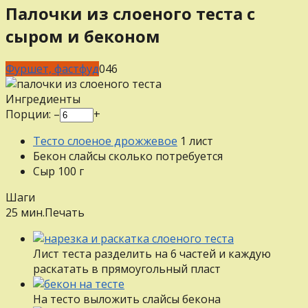
Палочки из слоеного теста с
сыром и беконом
Фуршет, фастфуд
0
46
Ингредиенты
Порции:
–
+
Тесто слоеное дрожжевое
1
лист
Бекон слайсы
сколько потребуется
Сыр
100
г
Шаги
25 мин.
Печать
Лист теста разделить на 6 частей и каждую
раскатать в прямоугольный пласт
На тесто выложить слайсы бекона