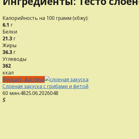
Ингредиенты:
Тесто слое
Калорийность на 100 грамм (кбжу):
6.1
г
Белки
21.3
г
Жиры
36.3
г
Углеводы
362
ккал
Фуршет, фастфуд
Слоеная закуска с грибами и фетой
60 мин.
48
25.06.2026
0
48
5