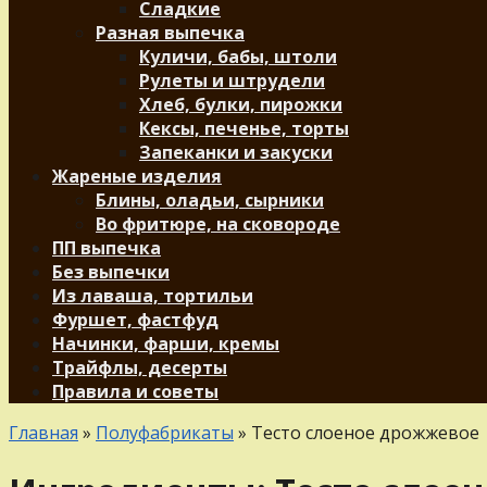
Сладкие
Разная выпечка
Куличи, бабы, штоли
Рулеты и штрудели
Хлеб, булки, пирожки
Кексы, печенье, торты
Запеканки и закуски
Жареные изделия
Блины, оладьи, сырники
Во фритюре, на сковороде
ПП выпечка
Без выпечки
Из лаваша, тортильи
Фуршет, фастфуд
Начинки, фарши, кремы
Трайфлы, десерты
Правила и советы
Главная
»
Полуфабрикаты
»
Тесто слоеное дрожжевое