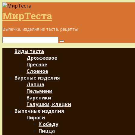
Перейти
к
МирТеста
контенту
Выпечка, изделия из теста, рецепты
Поиск:
Виды теста
Дрожжевое
Пресное
Слоеное
Вареные изделия
Лапша
Пельмени
Вареники
Галушки, клецки
Выпечные изделия
Пироги
К обеду
Пицца