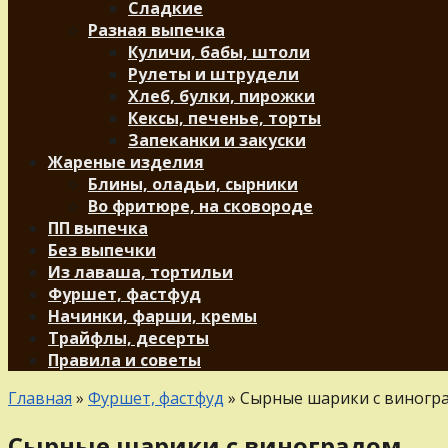
Сладкие
Разная выпечка
Куличи, бабы, штоли
Рулеты и штрудели
Хлеб, булки, пирожки
Кексы, печенье, торты
Запеканки и закуски
Жареные изделия
Блины, оладьи, сырники
Во фритюре, на сковороде
ПП выпечка
Без выпечки
Из лаваша, тортильи
Фуршет, фастфуд
Начинки, фарши, кремы
Трайфлы, десерты
Правила и советы
Главная
»
Фуршет, фастфуд
»
Сырные шарики с виногр
Сырные шарики с виноградом