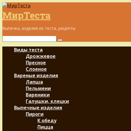
Перейти
к
МирТеста
контенту
Выпечка, изделия из теста, рецепты
Поиск:
Виды теста
Дрожжевое
Пресное
Слоеное
Вареные изделия
Лапша
Пельмени
Вареники
Галушки, клецки
Выпечные изделия
Пироги
К обеду
Пицца