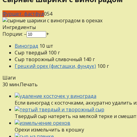
Фуршет, фастфуд
0
54
Ингредиенты
Порции:
–
+
Виноград
10
шт
Сыр твердый
100
г
Сыр творожный сливочный
140
г
Грецкий орех (фисташки, фундук)
100
г
Шаги
30 мин.
Печать
Если виноград с косточками, аккуратно удалить и
Твердый сыр натереть на мелкой терке и смеша
Орехи измельчить в крошку