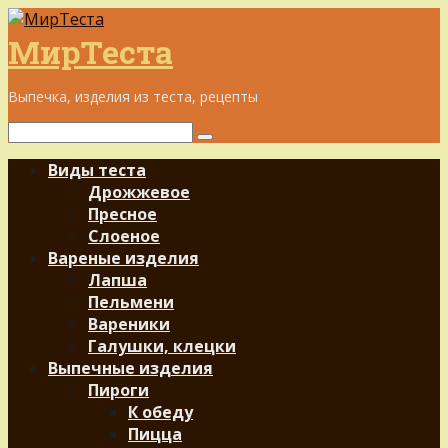
Перейти
к
МирТеста
контенту
Выпечка, изделия из теста, рецепты
Поиск:
Виды теста
Дрожжевое
Пресное
Слоеное
Вареные изделия
Лапша
Пельмени
Вареники
Галушки, клецки
Выпечные изделия
Пироги
К обеду
Пицца