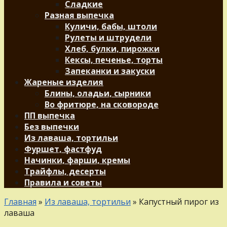
Сладкие
Разная выпечка
Куличи, бабы, штоли
Рулеты и штрудели
Хлеб, булки, пирожки
Кексы, печенье, торты
Запеканки и закуски
Жареные изделия
Блины, оладьи, сырники
Во фритюре, на сковороде
ПП выпечка
Без выпечки
Из лаваша, тортильи
Фуршет, фастфуд
Начинки, фарши, кремы
Трайфлы, десерты
Правила и советы
Главная
»
Из лаваша, тортильи
»
Капустный пирог из
лаваша