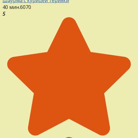
Шаурма с курицей терияки
40 мин.
6
0
70
5