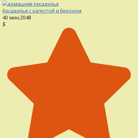
Кесадилья с капустой и беконом
40 мин.
2
0
48
5