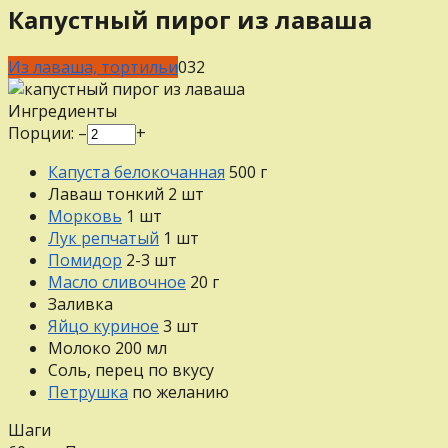
Капустный пирог из лаваша
Из лаваша, тортильи
0
32
Ингредиенты
Порции:
–
+
Капуста белокочанная
500
г
Лаваш тонкий
2
шт
Морковь
1
шт
Лук репчатый
1
шт
Помидор
2-3
шт
Масло сливочное
20
г
Заливка
Яйцо куриное
3
шт
Молоко
200
мл
Соль, перец
по вкусу
Петрушка
по желанию
Шаги