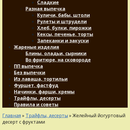
Сладкие
Разная выпечка
Куличи, бабы, штоли
Рулеты и штрудели
Хлеб, булки, пирожки
Кексы, печенье, торты
Запеканки и закуски
Жареные изделия
Блины, оладьи, сырники
Во фритюре, на сковороде
ПП выпечка
Без выпечки
Из лаваша, тортильи
Фуршет, фастфуд
Начинки, фарши, кремы
Трайфлы, десерты
Правила и советы
Главная
»
Трайфлы, десерты
»
Желейный йогуртовый
десерт с фруктами