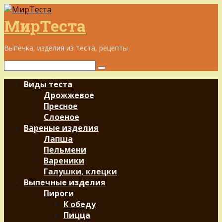
Перейти
к
МирТеста
контенту
Выпечка, изделия из теста, рецепты
Поиск:
Виды теста
Дрожжевое
Пресное
Слоеное
Вареные изделия
Лапша
Пельмени
Вареники
Галушки, клецки
Выпечные изделия
Пироги
К обеду
Пицца