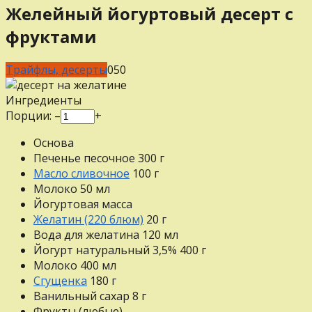
Желейный йогуртовый десерт с
фруктами
Трайфлы, десерты
0
50
Ингредиенты
Порции:
–
+
Основа
Печенье песочное
300
г
Масло сливочное
100
г
Молоко
50
мл
Йогуртовая масса
Желатин (220 блюм)
20
г
Вода для желатина
120
мл
Йогурт натуральный 3,5%
400
г
Молоко
400
мл
Сгущенка
180
г
Ванильный сахар
8
г
Фрукты (любые)