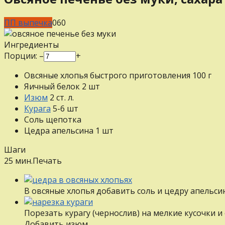
ПП выпечка
0
60
Ингредиенты
Порции:
–
+
Овсяные хлопья быстрого приготовления
100
г
Яичный белок
2
шт
Изюм
2
ст. л.
Курага
5-6
шт
Соль
щепотка
Цедра апельсина
1
шт
Шаги
25 мин.
Печать
В овсяные хлопья добавить соль и цедру апельси
Порезать курагу (чернослив) на мелкие кусочки и
Добавить изюм