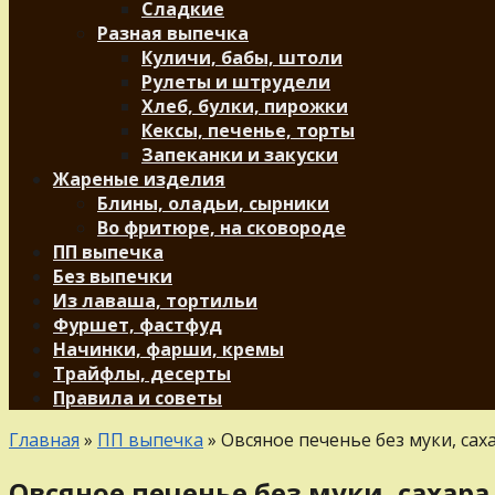
Сладкие
Разная выпечка
Куличи, бабы, штоли
Рулеты и штрудели
Хлеб, булки, пирожки
Кексы, печенье, торты
Запеканки и закуски
Жареные изделия
Блины, оладьи, сырники
Во фритюре, на сковороде
ПП выпечка
Без выпечки
Из лаваша, тортильи
Фуршет, фастфуд
Начинки, фарши, кремы
Трайфлы, десерты
Правила и советы
Главная
»
ПП выпечка
»
Овсяное печенье без муки, сах
Овсяное печенье без муки, сахара