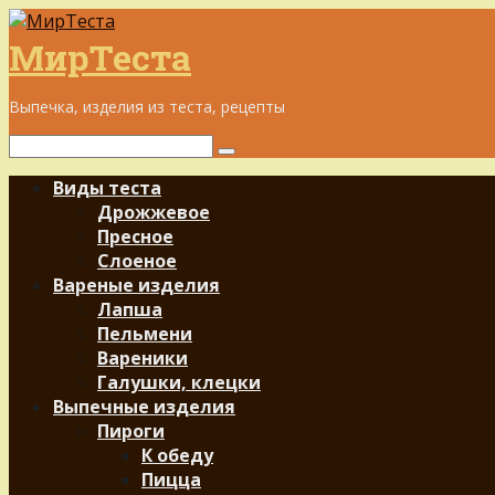
Перейти
к
МирТеста
контенту
Выпечка, изделия из теста, рецепты
Поиск:
Виды теста
Дрожжевое
Пресное
Слоеное
Вареные изделия
Лапша
Пельмени
Вареники
Галушки, клецки
Выпечные изделия
Пироги
К обеду
Пицца