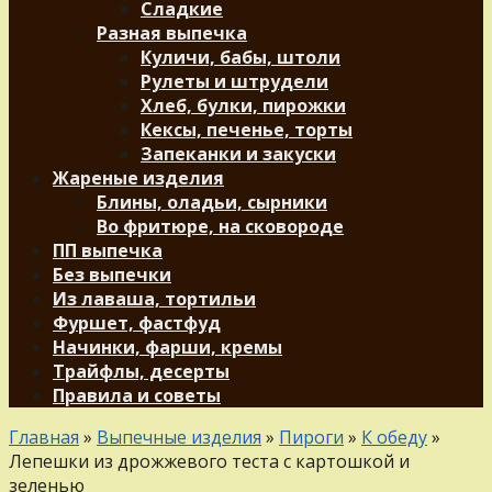
Сладкие
Разная выпечка
Куличи, бабы, штоли
Рулеты и штрудели
Хлеб, булки, пирожки
Кексы, печенье, торты
Запеканки и закуски
Жареные изделия
Блины, оладьи, сырники
Во фритюре, на сковороде
ПП выпечка
Без выпечки
Из лаваша, тортильи
Фуршет, фастфуд
Начинки, фарши, кремы
Трайфлы, десерты
Правила и советы
Главная
»
Выпечные изделия
»
Пироги
»
К обеду
»
Лепешки из дрожжевого теста с картошкой и
зеленью