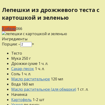
Лепешки из дрожжевого теста с
картошкой и зеленью
К обеду
0
66
Ингредиенты
Порции:
–
+
Тесто
Мука
250
г
Дрожжи сухие
1
ч. л.
Сахар-песок
1
ч. л.
Соль
1
ч. л.
Масло растительное
120
мл
Вода
160
мл
Масло растительное (для обмазки)
1
ст. л.
Начинка
Картофель
1-2
шт
Укроп
по вкусу