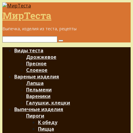
Перейти
к
МирТеста
контенту
Выпечка, изделия из теста, рецепты
Поиск:
Виды теста
Дрожжевое
Пресное
Слоеное
Вареные изделия
Лапша
Пельмени
Вареники
Галушки, клецки
Выпечные изделия
Пироги
К обеду
Пицца