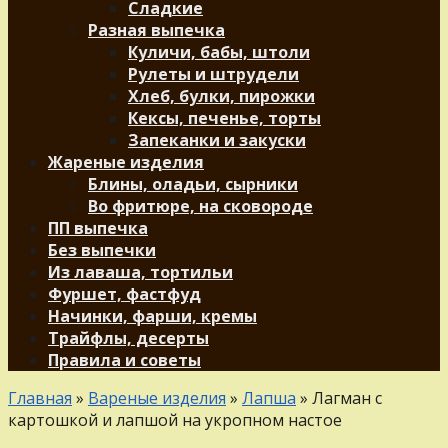
Сладкие
Разная выпечка
Куличи, бабы, штоли
Рулеты и штрудели
Хлеб, булки, пирожки
Кексы, печенье, торты
Запеканки и закуски
Жареные изделия
Блины, оладьи, сырники
Во фритюре, на сковороде
ПП выпечка
Без выпечки
Из лаваша, тортильи
Фуршет, фастфуд
Начинки, фарши, кремы
Трайфлы, десерты
Правила и советы
Главная
»
Вареные изделия
»
Лапша
»
Лагман с
картошкой и лапшой на укропном настое