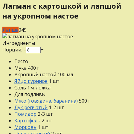
Лагман с картошкой и лапшой
на укропном настое
Лапша
0
49
Ингредиенты
Порции:
–
+
Тесто
Мука
400
г
Укропный настой
100
мл
Яйцо куриное
1
шт
Соль
1
ч. ложка
Для подливы
Мясо (говядина, баранина)
500
г
Лук репчатый
1-2
шт
Помидор
2-3
шт
Картофель
2
шт
Морковь
1
шт
Перец сладкий
2
шт